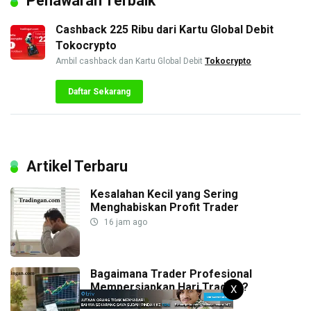
Penawaran Terbaik
Cashback 225 Ribu dari Kartu Global Debit
Tokocrypto
Ambil cashback dan Kartu Global Debit
Tokocrypto
Daftar Sekarang
Artikel Terbaru
Kesalahan Kecil yang Sering
Menghabiskan Profit Trader
16 jam ago
Bagaimana Trader Profesional
Mempersiapkan Hari Trading?
X
16 jam ago