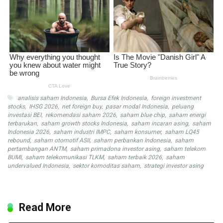
analisis saham Indonesia
,
Bursa Efek Indonesia
,
foreign investment
stocks
,
IHSG 2026
,
net foreign buy
,
pasar modal Indonesia
,
peluang
investasi BEI
,
rekomendasi saham 2026
,
saham blue chip
,
saham energi
terbarukan
,
saham growth stocks Indonesia
,
saham incaran asing
,
saham
Indonesia 2026
,
saham industri IMPC
,
saham konsumer
,
saham LQ45
rebound
,
saham otomotif ASII
,
saham perbankan Indonesia
,
saham
pertambangan ANTM
,
saham primadona investor asing
,
saham telekom
BUMI
,
saham telekomunikasi TLKM
,
saham terbaik 2026
,
saham
undervalued Indonesia
,
sektor komoditas saham
,
strategi investor asing
Read More