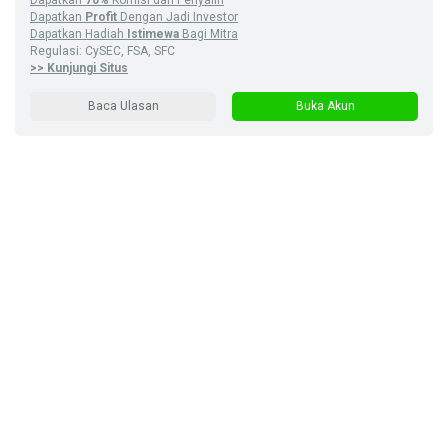
Dapatkan
70%
Komisi dari Penyalin
Dapatkan
Profit
Dengan Jadi Investor
Dapatkan Hadiah
Istimewa
Bagi Mitra
Regulasi: CySEC, FSA, SFC
>> Kunjungi Situs
Baca Ulasan
Buka Akun