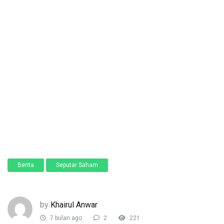
Berita
Seputar Saham
by
Khairul Anwar
7 bulan ago
2
221