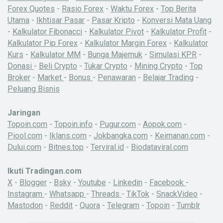
Forex Quotes
-
Rasio Forex
-
Waktu Forex
-
Top Berita
Utama
-
Ikhtisar Pasar
-
Pasar Kripto
-
Konversi Mata Uang
-
Kalkulator Fibonacci
-
Kalkulator Pivot
-
Kalkulator Profit
-
Kalkulator Pip Forex
-
Kalkulator Margin Forex
-
Kalkulator
Kurs
-
Kalkulator MM
-
Bunga Majemuk
-
Simulasi KPR
-
Donasi
-
Beli Crypto
-
Tukar Crypto
-
Mining Crypto
-
Top
Broker
-
Market
-
Bonus
-
Penawaran
-
Belajar Trading
-
Peluang Bisnis
Jaringan
Topoin.com
-
Topoin.info
-
Pugur.com
-
Aopok.com
-
Piool.com
-
Iklans.com
-
Jokbangka.com
-
Keimanan.com
-
Dului.com
-
Bitnes.top
-
Terviral.id
-
Biodataviral.com
Ikuti Tradingan.com
X
-
Blogger
-
Bsky
-
Youtube
-
Linkedin
-
Facebook
-
Instagram
-
Whatsapp
-
Threads
-
TikTok
-
SnackVideo
-
Mastodon
-
Reddit
-
Quora
-
Telegram
-
Topoin
-
Tumblr