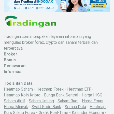
Tradingan.com merupakan layanan informasi yang
mengulas broker forex, crypto dan saham terbaik dan
terpercaya.
Broker
Bonus
Penawaran
Informasi
Tools dan Data
Heatmap Saham
-
Heatmap Forex
-
Heatmap ETF
-
Heatmap Koin Kripto
-
Bunga Bank Sentral
-
Harga IHSG
-
Saham Aktif
-
Saham Untung
-
Saham Rugi
-
Harga Emas
-
Harga Minyak
-
Swift Kode Bank
-
Semua Data
-
Heatmap
-
Kurs Silang Forex
-
Grafik Real-Time
-
Kalender Ekonomi
-