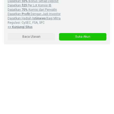
Dapatkan
50%
Bonus Setiap Deposit
Dapatkan
$25
Per Lot Komisi IB
Dapatkan
70%
Komisi dari Penyalin
Dapatkan
Profit
Dengan Jadi Investor
Dapatkan Hadiah
Istimewa
Bagi Mitra
Regulasi: CySEC, FSA, SFC
>> Kunjungi Situs
Baca Ulasan
Buka Akun