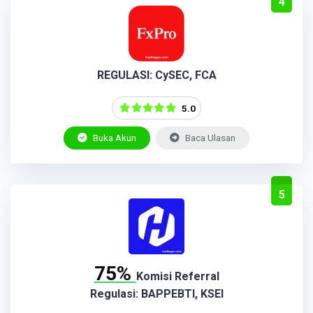
4
REGULASI: CySEC, FCA
5.0
Buka Akun
Baca Ulasan
5
75%
Komisi Referral
Regulasi: BAPPEBTI, KSEI