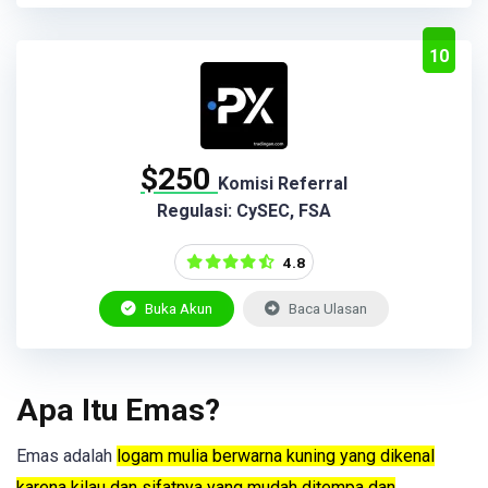
10
$250
Komisi Referral
Regulasi: CySEC, FSA
4.8
Buka Akun
Baca Ulasan
Apa Itu Emas?
Emas adalah
logam mulia berwarna kuning yang dikenal
karena kilau dan sifatnya yang mudah ditempa dan