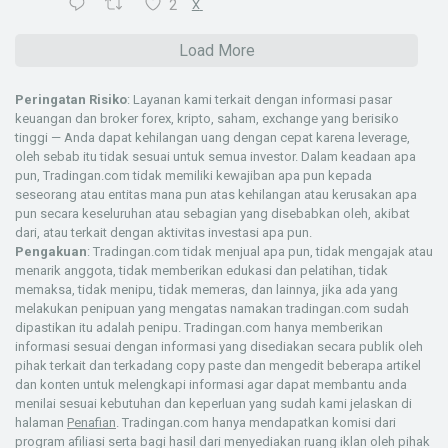
2
X
Load More
Peringatan Risiko
: Layanan kami terkait dengan informasi pasar
keuangan dan broker forex, kripto, saham, exchange yang berisiko
tinggi — Anda dapat kehilangan uang dengan cepat karena leverage,
oleh sebab itu tidak sesuai untuk semua investor. Dalam keadaan apa
pun, Tradingan.com tidak memiliki kewajiban apa pun kepada
seseorang atau entitas mana pun atas kehilangan atau kerusakan apa
pun secara keseluruhan atau sebagian yang disebabkan oleh, akibat
dari, atau terkait dengan aktivitas investasi apa pun.
Pengakuan
: Tradingan.com tidak menjual apa pun, tidak mengajak atau
menarik anggota, tidak memberikan edukasi dan pelatihan, tidak
memaksa, tidak menipu, tidak memeras, dan lainnya, jika ada yang
melakukan penipuan yang mengatas namakan tradingan.com sudah
dipastikan itu adalah penipu. Tradingan.com hanya memberikan
informasi sesuai dengan informasi yang disediakan secara publik oleh
pihak terkait dan terkadang copy paste dan mengedit beberapa artikel
dan konten untuk melengkapi informasi agar dapat membantu anda
menilai sesuai kebutuhan dan keperluan yang sudah kami jelaskan di
halaman
Penafian
. Tradingan.com hanya mendapatkan komisi dari
program afiliasi serta bagi hasil dari menyediakan ruang iklan oleh pihak