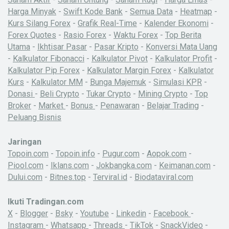
Harga Minyak
-
Swift Kode Bank
-
Semua Data
-
Heatmap
-
Kurs Silang Forex
-
Grafik Real-Time
-
Kalender Ekonomi
-
Forex Quotes
-
Rasio Forex
-
Waktu Forex
-
Top Berita
Utama
-
Ikhtisar Pasar
-
Pasar Kripto
-
Konversi Mata Uang
-
Kalkulator Fibonacci
-
Kalkulator Pivot
-
Kalkulator Profit
-
Kalkulator Pip Forex
-
Kalkulator Margin Forex
-
Kalkulator
Kurs
-
Kalkulator MM
-
Bunga Majemuk
-
Simulasi KPR
-
Donasi
-
Beli Crypto
-
Tukar Crypto
-
Mining Crypto
-
Top
Broker
-
Market
-
Bonus
-
Penawaran
-
Belajar Trading
-
Peluang Bisnis
Jaringan
Topoin.com
-
Topoin.info
-
Pugur.com
-
Aopok.com
-
Piool.com
-
Iklans.com
-
Jokbangka.com
-
Keimanan.com
-
Dului.com
-
Bitnes.top
-
Terviral.id
-
Biodataviral.com
Ikuti Tradingan.com
X
-
Blogger
-
Bsky
-
Youtube
-
Linkedin
-
Facebook
-
Instagram
-
Whatsapp
-
Threads
-
TikTok
-
SnackVideo
-