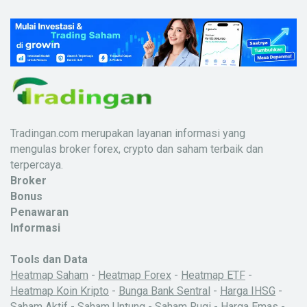
Tradingan.com merupakan layanan informasi yang
mengulas broker forex, crypto dan saham terbaik dan
terpercaya.
Broker
Bonus
Penawaran
Informasi
Tools dan Data
Heatmap Saham
-
Heatmap Forex
-
Heatmap ETF
-
Heatmap Koin Kripto
-
Bunga Bank Sentral
-
Harga IHSG
-
Saham Aktif
-
Saham Untung
-
Saham Rugi
-
Harga Emas
-