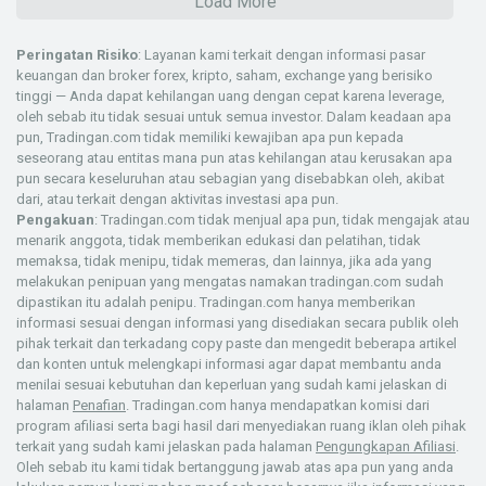
Load More
Peringatan Risiko
: Layanan kami terkait dengan informasi pasar
keuangan dan broker forex, kripto, saham, exchange yang berisiko
tinggi — Anda dapat kehilangan uang dengan cepat karena leverage,
oleh sebab itu tidak sesuai untuk semua investor. Dalam keadaan apa
pun, Tradingan.com tidak memiliki kewajiban apa pun kepada
seseorang atau entitas mana pun atas kehilangan atau kerusakan apa
pun secara keseluruhan atau sebagian yang disebabkan oleh, akibat
dari, atau terkait dengan aktivitas investasi apa pun.
Pengakuan
: Tradingan.com tidak menjual apa pun, tidak mengajak atau
menarik anggota, tidak memberikan edukasi dan pelatihan, tidak
memaksa, tidak menipu, tidak memeras, dan lainnya, jika ada yang
melakukan penipuan yang mengatas namakan tradingan.com sudah
dipastikan itu adalah penipu. Tradingan.com hanya memberikan
informasi sesuai dengan informasi yang disediakan secara publik oleh
pihak terkait dan terkadang copy paste dan mengedit beberapa artikel
dan konten untuk melengkapi informasi agar dapat membantu anda
menilai sesuai kebutuhan dan keperluan yang sudah kami jelaskan di
halaman
Penafian
. Tradingan.com hanya mendapatkan komisi dari
program afiliasi serta bagi hasil dari menyediakan ruang iklan oleh pihak
terkait yang sudah kami jelaskan pada halaman
Pengungkapan Afiliasi
.
Oleh sebab itu kami tidak bertanggung jawab atas apa pun yang anda