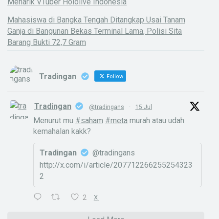
Menarik VTuber Hololive Indonesia
Mahasiswa di Bangka Tengah Ditangkap Usai Tanam
Ganja di Bangunan Bekas Terminal Lama, Polisi Sita
Barang Bukti 72,7 Gram
Tradingan
Follow
Tradingan
@tradingans
·
15 Jul
Menurut mu
#saham
#meta
murah atau udah
kemahalan kakk?
Tradingan
@tradingans
http://x.com/i/article/207712266255254323
2
2
X