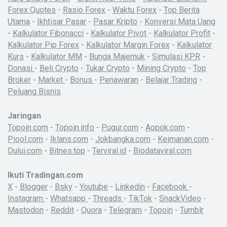
Forex Quotes
-
Rasio Forex
-
Waktu Forex
-
Top Berita
Utama
-
Ikhtisar Pasar
-
Pasar Kripto
-
Konversi Mata Uang
-
Kalkulator Fibonacci
-
Kalkulator Pivot
-
Kalkulator Profit
-
Kalkulator Pip Forex
-
Kalkulator Margin Forex
-
Kalkulator
Kurs
-
Kalkulator MM
-
Bunga Majemuk
-
Simulasi KPR
-
Donasi
-
Beli Crypto
-
Tukar Crypto
-
Mining Crypto
-
Top
Broker
-
Market
-
Bonus
-
Penawaran
-
Belajar Trading
-
Peluang Bisnis
Jaringan
Topoin.com
-
Topoin.info
-
Pugur.com
-
Aopok.com
-
Piool.com
-
Iklans.com
-
Jokbangka.com
-
Keimanan.com
-
Dului.com
-
Bitnes.top
-
Terviral.id
-
Biodataviral.com
Ikuti Tradingan.com
X
-
Blogger
-
Bsky
-
Youtube
-
Linkedin
-
Facebook
-
Instagram
-
Whatsapp
-
Threads
-
TikTok
-
SnackVideo
-
Mastodon
-
Reddit
-
Quora
-
Telegram
-
Topoin
-
Tumblr