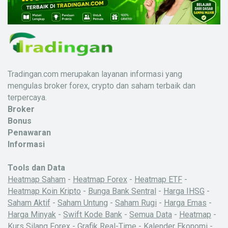
Tradingan.com merupakan layanan informasi yang
mengulas broker forex, crypto dan saham terbaik dan
terpercaya.
Broker
Bonus
Penawaran
Informasi
Tools dan Data
Heatmap Saham
-
Heatmap Forex
-
Heatmap ETF
-
Heatmap Koin Kripto
-
Bunga Bank Sentral
-
Harga IHSG
-
Saham Aktif
-
Saham Untung
-
Saham Rugi
-
Harga Emas
-
Harga Minyak
-
Swift Kode Bank
-
Semua Data
-
Heatmap
-
Kurs Silang Forex
-
Grafik Real-Time
-
Kalender Ekonomi
-