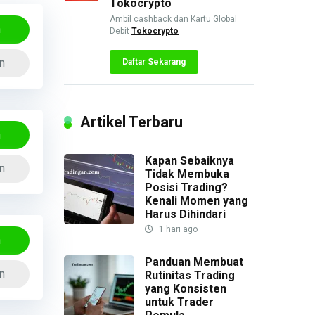
Tokocrypto
Ambil cashback dan Kartu Global
n
Debit
Tokocrypto
n
Daftar Sekarang
Artikel Terbaru
n
Kapan Sebaiknya
n
Tidak Membuka
Posisi Trading?
Kenali Momen yang
Harus Dihindari
1 hari ago
n
Panduan Membuat
n
Rutinitas Trading
yang Konsisten
untuk Trader