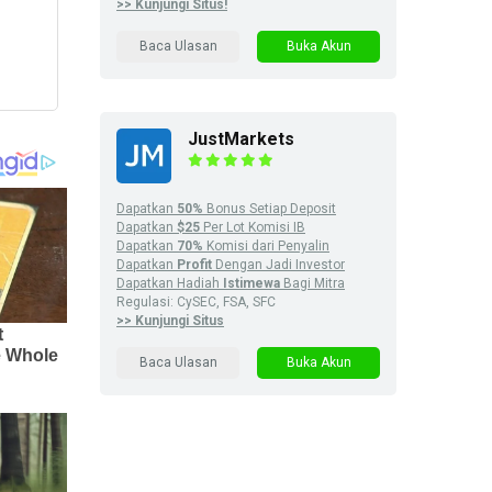
>> Kunjungi Situs!
Baca Ulasan
Buka Akun
JustMarkets
Dapatkan
50%
Bonus Setiap Deposit
Dapatkan
$25
Per Lot Komisi IB
Dapatkan
70%
Komisi dari Penyalin
Dapatkan
Profit
Dengan Jadi Investor
Dapatkan Hadiah
Istimewa
Bagi Mitra
Regulasi: CySEC, FSA, SFC
>> Kunjungi Situs
Baca Ulasan
Buka Akun