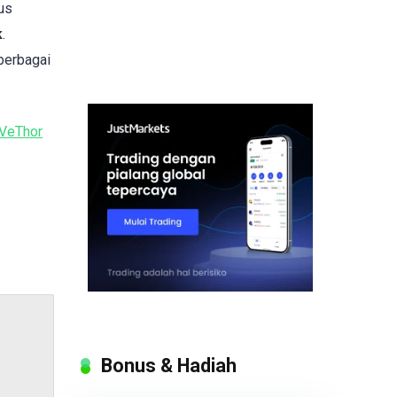
us
k
.
berbagai
VeThor
Bonus & Hadiah