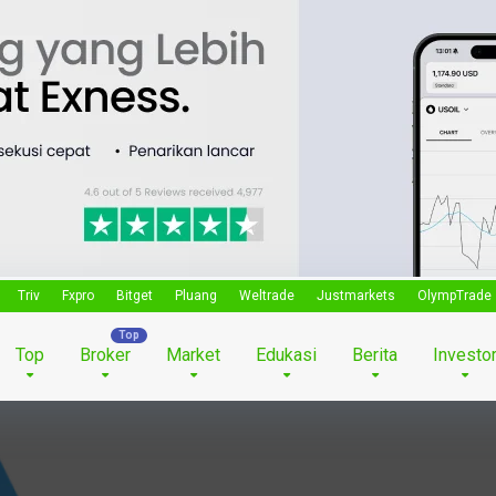
Triv
Fxpro
Bitget
Pluang
Weltrade
Justmarkets
OlympTrade
Top
Broker
Market
Edukasi
Berita
Investo