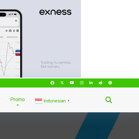
r
Promo
Indonesian
▼