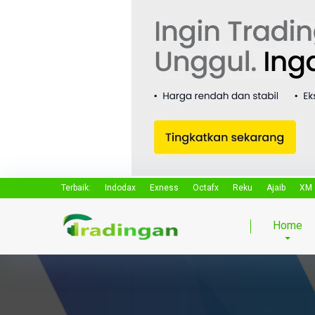
Terbaik:
Indodax
Exness
Octafx
Reku
Ajaib
XM
Home