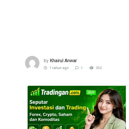
by
Khairul Anwar
1 tahun ago
1
352