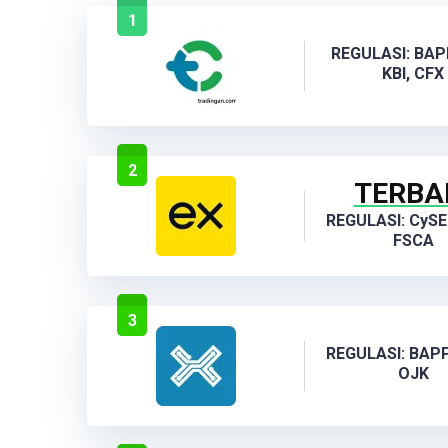
1
REGULASI: BAP
KBI, CFX
2
TERBA
REGULASI: CySE
FSCA
3
REGULASI: BAP
OJK