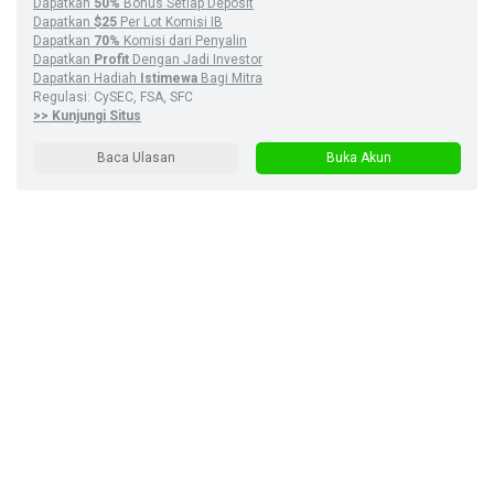
Dapatkan
50%
Bonus Setiap Deposit
Dapatkan
$25
Per Lot Komisi IB
Dapatkan
70%
Komisi dari Penyalin
Dapatkan
Profit
Dengan Jadi Investor
Dapatkan Hadiah
Istimewa
Bagi Mitra
Regulasi: CySEC, FSA, SFC
>> Kunjungi Situs
Baca Ulasan
Buka Akun