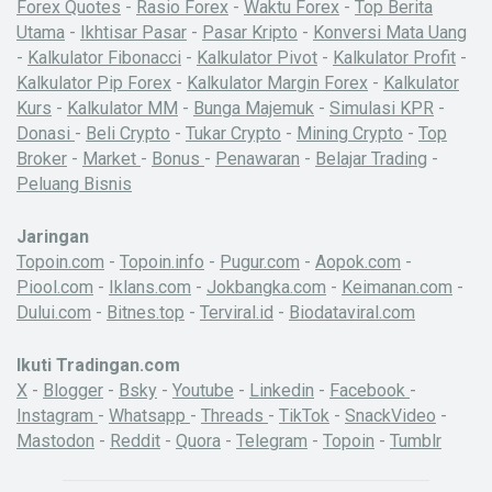
Forex Quotes
-
Rasio Forex
-
Waktu Forex
-
Top Berita
Utama
-
Ikhtisar Pasar
-
Pasar Kripto
-
Konversi Mata Uang
-
Kalkulator Fibonacci
-
Kalkulator Pivot
-
Kalkulator Profit
-
Kalkulator Pip Forex
-
Kalkulator Margin Forex
-
Kalkulator
Kurs
-
Kalkulator MM
-
Bunga Majemuk
-
Simulasi KPR
-
Donasi
-
Beli Crypto
-
Tukar Crypto
-
Mining Crypto
-
Top
Broker
-
Market
-
Bonus
-
Penawaran
-
Belajar Trading
-
Peluang Bisnis
Jaringan
Topoin.com
-
Topoin.info
-
Pugur.com
-
Aopok.com
-
Piool.com
-
Iklans.com
-
Jokbangka.com
-
Keimanan.com
-
Dului.com
-
Bitnes.top
-
Terviral.id
-
Biodataviral.com
Ikuti Tradingan.com
X
-
Blogger
-
Bsky
-
Youtube
-
Linkedin
-
Facebook
-
Instagram
-
Whatsapp
-
Threads
-
TikTok
-
SnackVideo
-
Mastodon
-
Reddit
-
Quora
-
Telegram
-
Topoin
-
Tumblr