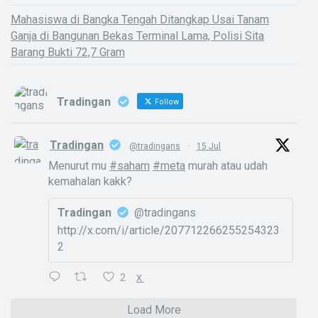
Mahasiswa di Bangka Tengah Ditangkap Usai Tanam
Ganja di Bangunan Bekas Terminal Lama, Polisi Sita
Barang Bukti 72,7 Gram
Tradingan
Follow
Tradingan
@tradingans
·
15 Jul
Menurut mu
#saham
#meta
murah atau udah
kemahalan kakk?
Tradingan
@tradingans
http://x.com/i/article/207712266255254323
2
2
X
Load More