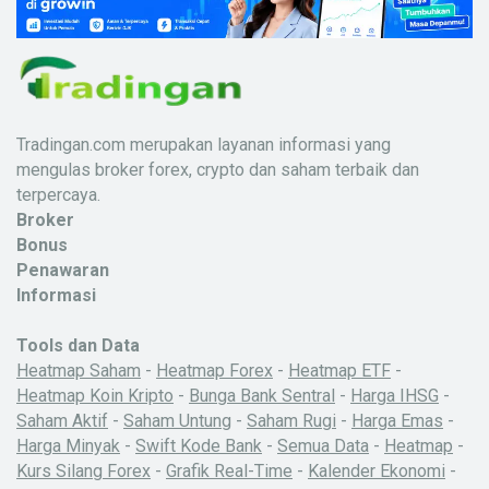
Tradingan.com merupakan layanan informasi yang
mengulas broker forex, crypto dan saham terbaik dan
terpercaya.
Broker
Bonus
Penawaran
Informasi
Tools dan Data
Heatmap Saham
-
Heatmap Forex
-
Heatmap ETF
-
Heatmap Koin Kripto
-
Bunga Bank Sentral
-
Harga IHSG
-
Saham Aktif
-
Saham Untung
-
Saham Rugi
-
Harga Emas
-
Harga Minyak
-
Swift Kode Bank
-
Semua Data
-
Heatmap
-
Kurs Silang Forex
-
Grafik Real-Time
-
Kalender Ekonomi
-