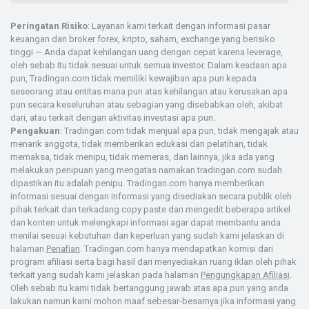
Peringatan Risiko
: Layanan kami terkait dengan informasi pasar
keuangan dan broker forex, kripto, saham, exchange yang berisiko
tinggi — Anda dapat kehilangan uang dengan cepat karena leverage,
oleh sebab itu tidak sesuai untuk semua investor. Dalam keadaan apa
pun, Tradingan.com tidak memiliki kewajiban apa pun kepada
seseorang atau entitas mana pun atas kehilangan atau kerusakan apa
pun secara keseluruhan atau sebagian yang disebabkan oleh, akibat
dari, atau terkait dengan aktivitas investasi apa pun.
Pengakuan
: Tradingan.com tidak menjual apa pun, tidak mengajak atau
menarik anggota, tidak memberikan edukasi dan pelatihan, tidak
memaksa, tidak menipu, tidak memeras, dan lainnya, jika ada yang
melakukan penipuan yang mengatas namakan tradingan.com sudah
dipastikan itu adalah penipu. Tradingan.com hanya memberikan
informasi sesuai dengan informasi yang disediakan secara publik oleh
pihak terkait dan terkadang copy paste dan mengedit beberapa artikel
dan konten untuk melengkapi informasi agar dapat membantu anda
menilai sesuai kebutuhan dan keperluan yang sudah kami jelaskan di
halaman
Penafian
. Tradingan.com hanya mendapatkan komisi dari
program afiliasi serta bagi hasil dari menyediakan ruang iklan oleh pihak
terkait yang sudah kami jelaskan pada halaman
Pengungkapan Afiliasi
.
Oleh sebab itu kami tidak bertanggung jawab atas apa pun yang anda
lakukan namun kami mohon maaf sebesar-besarnya jika informasi yang