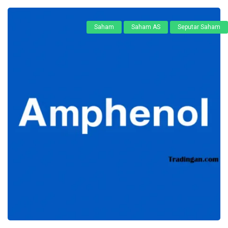
Saham
Saham AS
Seputar Saham