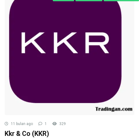
11 bulan ago
1
329
Kkr & Co (KKR)