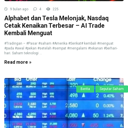
9 bulan ago
4
225
Alphabet dan Tesla Melonjak, Nasdaq
Cetak Kenaikan Terbesar – AI Trade
Kembali Menguat
#Tradingan – #Pasar #saham #Amerika #Serikat# kembali #menguat
#pada #awal #pekan #setelah #sempat #mengalami #tekanan #berhari-
hari. Saham teknologi ...
Read more »
Berita
Seputar Saham