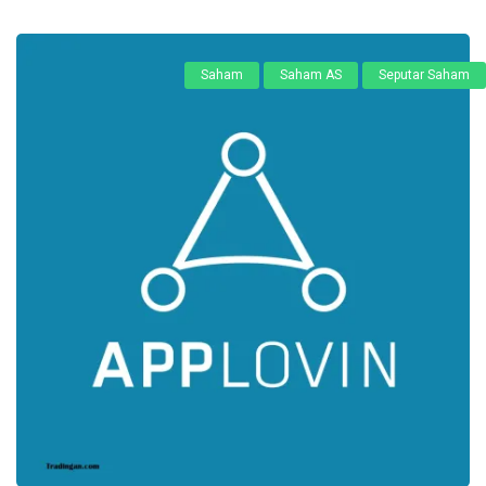
Saham
Saham AS
Seputar Saham