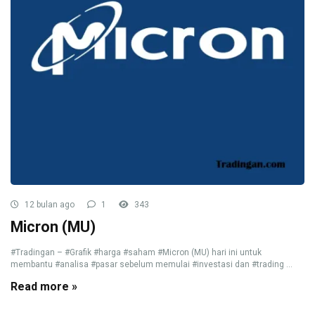
12 bulan ago
1
343
Micron (MU)
#Tradingan – #Grafik #harga #saham #Micron (MU) hari ini untuk
membantu #analisa #pasar sebelum memulai #investasi dan #trading ...
Read more »