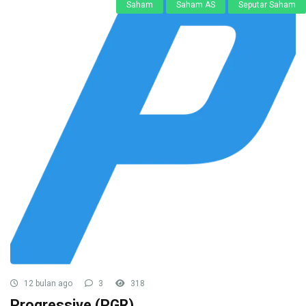
Saham
Saham AS
Seputar Saham
12 bulan ago
3
318
Progressive (PGR)