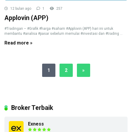
12 bulan ago
1
257
Applovin (APP)
#Tradingan – #Grafik #harga #saham #Applovin (APP) hari ini untuk
membantu #analisa #pasar sebelum memulai #investasi dan #trading ...
Read more »
1
2
»
Broker Terbaik
Exness