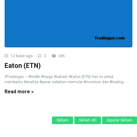
12 bulan ago
2
285
Eaton (ETN)
#Tradingan – #Grafik #Harga #saham #Eaton (ETN) hari ini untuk
membantu #analisa #pasar sebelum memulai #investasi dan #trading ...
Read more »
Saham
Saham AS
Seputar Saham