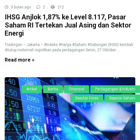
9 bulan ago
2
212
IHSG Anjlok 1,87% ke Level 8.117, Pasar
Saham RI Tertekan Jual Asing dan Sektor
Energi
Tradingan – Jakarta – #Indeks #Harga #Saham #Gabungan (IHSG) kembali
ditutup melemah signifikan pada perdagangan Senin, 27 Oktober ...
Read more »
Artikel
Berita
Finansial
Perdagangan & Industri
Seputar Forex
Seputar Saham