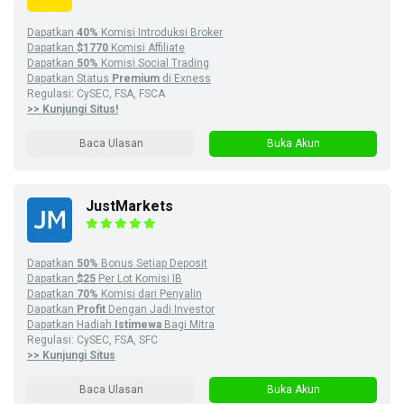
Dapatkan
40%
Komisi Introduksi Broker
Dapatkan
$1770
Komisi Affiliate
Dapatkan
50%
Komisi Social Trading
Dapatkan Status
Premium
di Exness
Regulasi: CySEC, FSA, FSCA
>> Kunjungi Situs!
Baca Ulasan
Buka Akun
JustMarkets
Dapatkan
50%
Bonus Setiap Deposit
Dapatkan
$25
Per Lot Komisi IB
Dapatkan
70%
Komisi dari Penyalin
Dapatkan
Profit
Dengan Jadi Investor
Dapatkan Hadiah
Istimewa
Bagi Mitra
Regulasi: CySEC, FSA, SFC
>> Kunjungi Situs
Baca Ulasan
Buka Akun