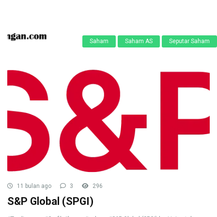
Saham
Saham AS
Seputar Saham
11 bulan ago
3
296
S&P Global (SPGI)