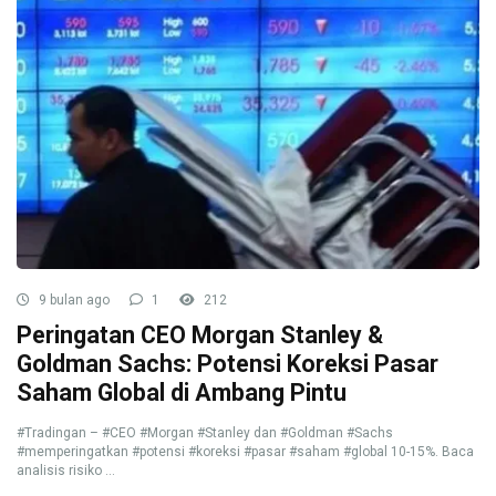
9 bulan ago
1
212
Peringatan CEO Morgan Stanley &
Goldman Sachs: Potensi Koreksi Pasar
Saham Global di Ambang Pintu
#Tradingan – #CEO #Morgan #Stanley dan #Goldman #Sachs
#memperingatkan #potensi #koreksi #pasar #saham #global 10-15%. Baca
analisis risiko ...