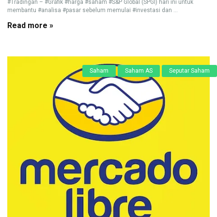
#Tradingan – #Grafik #harga #saham #S&P Global (SPGI) hari ini untuk
membantu #analisa #pasar sebelum memulai #investasi dan ...
Read more »
Saham
Saham AS
Seputar Saham