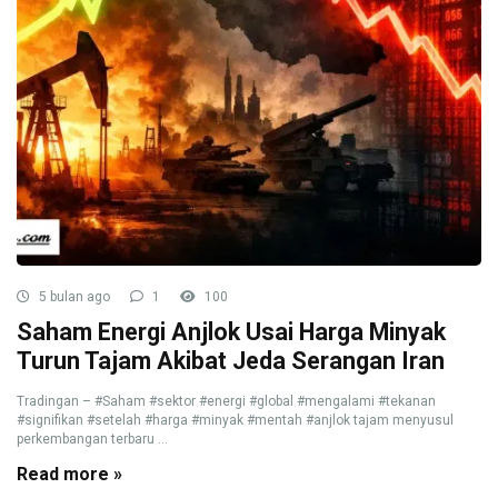
5 bulan ago
1
100
Saham Energi Anjlok Usai Harga Minyak
Turun Tajam Akibat Jeda Serangan Iran
Tradingan – #Saham #sektor #energi #global #mengalami #tekanan
#signifikan #setelah #harga #minyak #mentah #anjlok tajam menyusul
perkembangan terbaru ...
Read more »