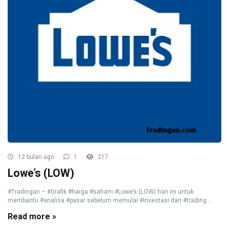
12 bulan ago
1
217
Lowe’s (LOW)
#Tradingan – #Grafik #harga #saham #Lowe’s (LOW) hari ini untuk
membantu #analisa #pasar sebelum memulai #investasi dan #trading ...
Read more »