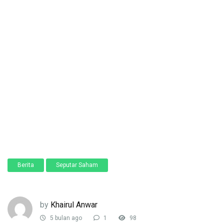
Berita
Seputar Saham
by
Khairul Anwar
5 bulan ago
1
98