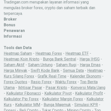
Tradingan.com merupakan layanan informasi yang
mengulas broker forex, crypto dan saham terbaik dan
terpercaya.
Broker
Bonus
Penawaran
Informasi
Tools dan Data
Heatmap Saham
-
Heatmap Forex
-
Heatmap ETF
-
Heatmap Koin Kripto
-
Bunga Bank Sentral
-
Harga IHSG
-
Saham Aktif
-
Saham Untung
-
Saham Rugi
-
Harga Emas
-
Harga Minyak
-
Swift Kode Bank
-
Semua Data
-
Heatmap
-
Kurs Silang Forex
-
Grafik Real-Time
-
Kalender Ekonomi
-
Forex Quotes
-
Rasio Forex
-
Waktu Forex
-
Top Berita
Utama
-
Ikhtisar Pasar
-
Pasar Kripto
-
Konversi Mata Uang
-
Kalkulator Fibonacci
-
Kalkulator Pivot
-
Kalkulator Profit
-
Kalkulator Pip Forex
-
Kalkulator Margin Forex
-
Kalkulator
X
Kurs
-
Kalkulator MM
-
Bunga Majemuk
-
Simulasi KPR
-
Donasi
-
Beli Crypto
-
Tukar Crypto
-
Mining Crypto
-
Top