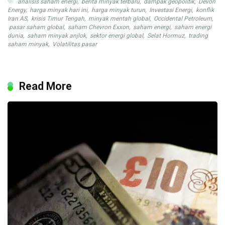
analisis saham energi
,
berita minyak terbaru
,
dampak geopolitik
,
Devon
Energy
,
harga minyak hari ini
,
harga minyak turun
,
Investasi Energi
,
konflik
Iran AS
,
krisis Timur Tengah
,
minyak mentah global
,
Occidental Petroleum
,
pasar saham global
,
saham Chevron Exxon
,
saham energi
,
saham energi
dunia
,
saham minyak anjlok
,
sektor energi global
,
Selat Hormuz
,
trading
saham minyak
,
Volatilitas pasar
Read More