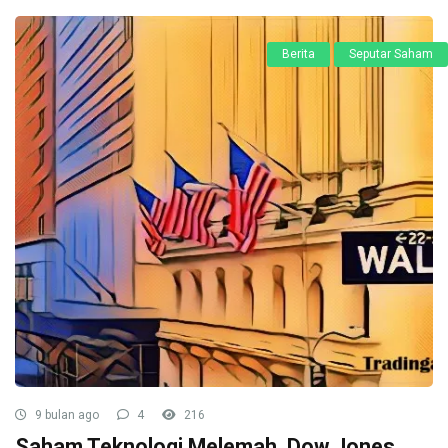
Berita
Seputar Saham
9 bulan ago
4
216
Saham Teknologi Melemah, Dow Jones