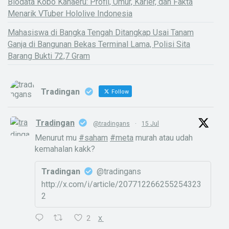
Biodata Kobo Kanaeru: Profil, Umur, Karier, dan Fakta
Menarik VTuber Hololive Indonesia
Mahasiswa di Bangka Tengah Ditangkap Usai Tanam
Ganja di Bangunan Bekas Terminal Lama, Polisi Sita
Barang Bukti 72,7 Gram
Tradingan
Follow
Tradingan
@tradingans
·
15 Jul
Menurut mu
#saham
#meta
murah atau udah
kemahalan kakk?
Tradingan
@tradingans
http://x.com/i/article/207712266255254323
2
2
X