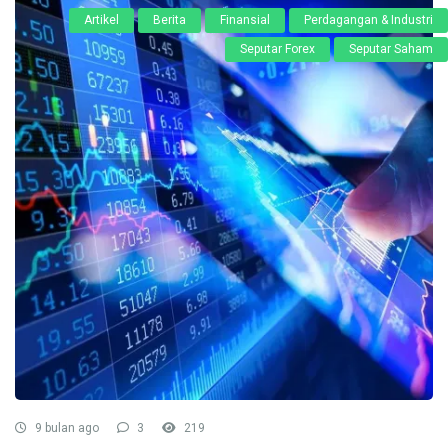
Artikel
Berita
Finansial
Perdagangan & Industri
Seputar Forex
Seputar Saham
9 bulan ago
3
219