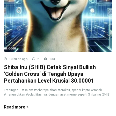
10 bulan ago
2
233
Shiba Inu (SHIB) Cetak Sinyal Bullish
‘Golden Cross’ di Tengah Upaya
Pertahankan Level Krusial $0.00001
Tradingan – #Dalam #beberapa #hari #terakhir, #pasar kripto kembali
#menunjukkan #volatilitasnya, dengan aset meme seperti Shiba Inu (SHIB)
...
Read more »