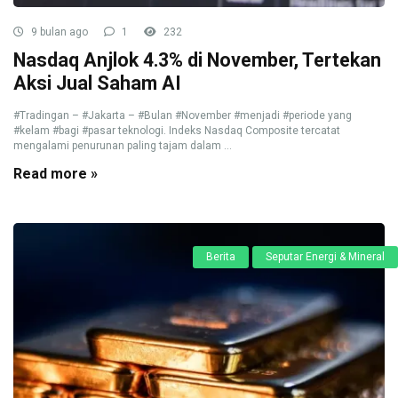
9 bulan ago
1
232
Nasdaq Anjlok 4.3% di November, Tertekan
Aksi Jual Saham AI
#Tradingan – #Jakarta – #Bulan #November #menjadi #periode yang
#kelam #bagi #pasar teknologi. Indeks Nasdaq Composite tercatat
mengalami penurunan paling tajam dalam ...
Read more »
Berita
Seputar Energi & Mineral