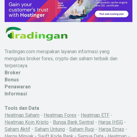
Tradingan.com merupakan layanan informasi yang
mengulas broker forex, crypto dan saham terbaik dan
terpercaya.
Broker
Bonus
Penawaran
Informasi
Tools dan Data
Heatmap Saham
-
Heatmap Forex
-
Heatmap ETF
-
Heatmap Koin Kripto
-
Bunga Bank Sentral
-
Harga IHSG
-
Saham Aktif
-
Saham Untung
-
Saham Rugi
-
Harga Emas
-
Harga Minyak
-
Swift Kode Bank
-
Semua Data
-
Heatmap
-