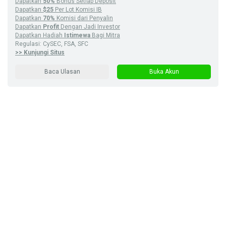
Dapatkan
50%
Bonus Setiap Deposit
Dapatkan
$25
Per Lot Komisi IB
Dapatkan
70%
Komisi dari Penyalin
Dapatkan
Profit
Dengan Jadi Investor
Dapatkan Hadiah
Istimewa
Bagi Mitra
Regulasi: CySEC, FSA, SFC
>> Kunjungi Situs
Baca Ulasan
Buka Akun