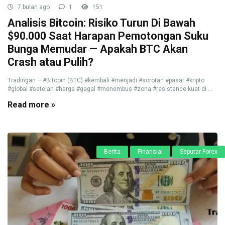
7 bulan ago
1
151
Analisis Bitcoin: Risiko Turun Di Bawah
$90.000 Saat Harapan Pemotongan Suku
Bunga Memudar — Apakah BTC Akan
Crash atau Pulih?
Tradingan – #Bitcoin (BTC) #kembali #menjadi #sorotan #pasar #kripto
#global #setelah #harga #gagal #menembus #zona #resistance kuat di ...
Read more »
Berita
Finansial
Seputar Forex