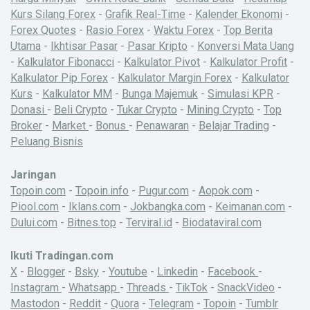
Kurs Silang Forex
-
Grafik Real-Time
-
Kalender Ekonomi
-
Forex Quotes
-
Rasio Forex
-
Waktu Forex
-
Top Berita
Utama
-
Ikhtisar Pasar
-
Pasar Kripto
-
Konversi Mata Uang
-
Kalkulator Fibonacci
-
Kalkulator Pivot
-
Kalkulator Profit
-
Kalkulator Pip Forex
-
Kalkulator Margin Forex
-
Kalkulator
Kurs
-
Kalkulator MM
-
Bunga Majemuk
-
Simulasi KPR
-
Donasi
-
Beli Crypto
-
Tukar Crypto
-
Mining Crypto
-
Top
Broker
-
Market
-
Bonus
-
Penawaran
-
Belajar Trading
-
Peluang Bisnis
Jaringan
Topoin.com
-
Topoin.info
-
Pugur.com
-
Aopok.com
-
Piool.com
-
Iklans.com
-
Jokbangka.com
-
Keimanan.com
-
Dului.com
-
Bitnes.top
-
Terviral.id
-
Biodataviral.com
Ikuti Tradingan.com
X
-
Blogger
-
Bsky
-
Youtube
-
Linkedin
-
Facebook
-
Instagram
-
Whatsapp
-
Threads
-
TikTok
-
SnackVideo
-
Mastodon
-
Reddit
-
Quora
-
Telegram
-
Topoin
-
Tumblr