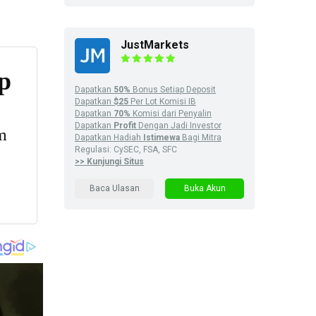
JustMarkets
Dapatkan
50%
Bonus Setiap Deposit
Dapatkan
$25
Per Lot Komisi IB
Dapatkan
70%
Komisi dari Penyalin
Dapatkan
Profit
Dengan Jadi Investor
Dapatkan Hadiah
Istimewa
Bagi Mitra
Regulasi: CySEC, FSA, SFC
>> Kunjungi Situs
Baca Ulasan
Buka Akun