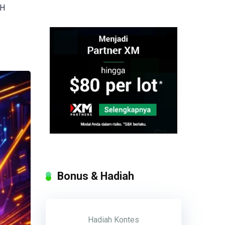
TH
Bonus & Hadiah
Hadiah
Kontes