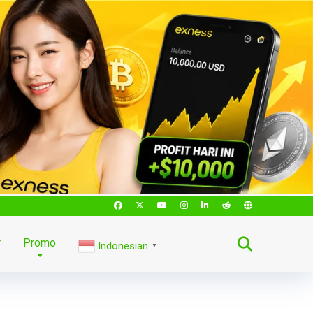
r
Promo
Indonesian
▼