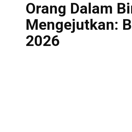
Orang Dalam Bi
Mengejutkan: B
2026