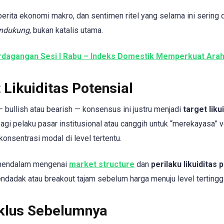
berita ekonomi makro, dan sentimen ritel yang selama ini sering 
endukung
, bukan katalis utama.
rdagangan Sesi I Rabu – Indeks Domestik Memperkuat Ara
Likuiditas Potensial
— bullish atau bearish — konsensus ini justru menjadi
target liku
agi pelaku pasar institusional atau canggih untuk “merekayasa” vo
nsentrasi modal di level tertentu.
 mendalam mengenai
market structure
dan
perilaku likuiditas 
ndadak atau breakout tajam sebelum harga menuju level tertinggi
klus Sebelumnya