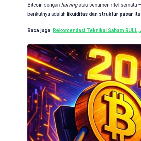
Bitcoin dengan
halving
atau sentimen ritel semata —
berikutnya adalah
likuiditas dan struktur pasar itu
Baca juga:
Rekomendasi Teknikal Saham BULL, 