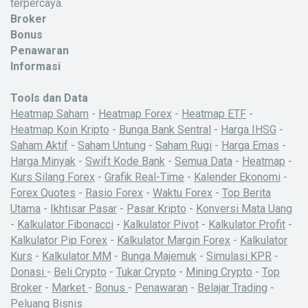
terpercaya.
Broker
Bonus
Penawaran
Informasi
Tools dan Data
Heatmap Saham
-
Heatmap Forex
-
Heatmap ETF
-
Heatmap Koin Kripto
-
Bunga Bank Sentral
-
Harga IHSG
-
Saham Aktif
-
Saham Untung
-
Saham Rugi
-
Harga Emas
-
Harga Minyak
-
Swift Kode Bank
-
Semua Data
-
Heatmap
-
Kurs Silang Forex
-
Grafik Real-Time
-
Kalender Ekonomi
-
Forex Quotes
-
Rasio Forex
-
Waktu Forex
-
Top Berita
Utama
-
Ikhtisar Pasar
-
Pasar Kripto
-
Konversi Mata Uang
-
Kalkulator Fibonacci
-
Kalkulator Pivot
-
Kalkulator Profit
-
Kalkulator Pip Forex
-
Kalkulator Margin Forex
-
Kalkulator
Kurs
-
Kalkulator MM
-
Bunga Majemuk
-
Simulasi KPR
-
Donasi
-
Beli Crypto
-
Tukar Crypto
-
Mining Crypto
-
Top
Broker
-
Market
-
Bonus
-
Penawaran
-
Belajar Trading
-
Peluang Bisnis