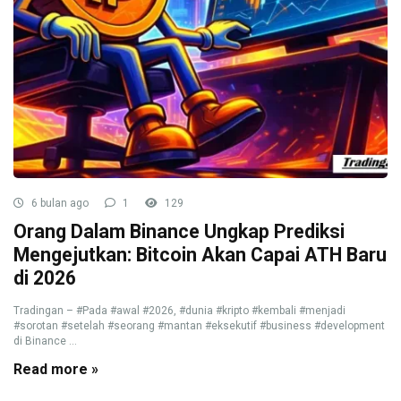
6 bulan ago
1
129
Orang Dalam Binance Ungkap Prediksi
Mengejutkan: Bitcoin Akan Capai ATH Baru
di 2026
Tradingan – #Pada #awal #2026, #dunia #kripto #kembali #menjadi
#sorotan #setelah #seorang #mantan #eksekutif #business #development
di Binance ...
Read more »