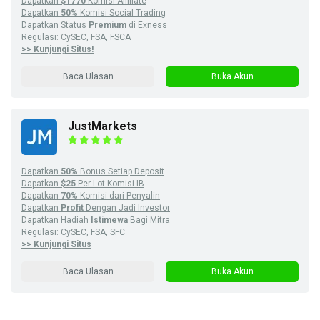
Dapatkan
$1770
Komisi Affiliate
Dapatkan
50%
Komisi Social Trading
Dapatkan Status
Premium
di Exness
Regulasi: CySEC, FSA, FSCA
>> Kunjungi Situs!
Baca Ulasan
Buka Akun
JustMarkets
Dapatkan
50%
Bonus Setiap Deposit
Dapatkan
$25
Per Lot Komisi IB
Dapatkan
70%
Komisi dari Penyalin
Dapatkan
Profit
Dengan Jadi Investor
Dapatkan Hadiah
Istimewa
Bagi Mitra
Regulasi: CySEC, FSA, SFC
>> Kunjungi Situs
Baca Ulasan
Buka Akun