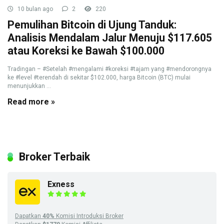
10 bulan ago
2
220
Pemulihan Bitcoin di Ujung Tanduk:
Analisis Mendalam Jalur Menuju $117.605
atau Koreksi ke Bawah $100.000
Tradingan – #Setelah #mengalami #koreksi #tajam yang #mendorongnya
ke #level #terendah di sekitar $102.000, harga Bitcoin (BTC) mulai
menunjukkan ...
Read more »
Broker Terbaik
Exness
Dapatkan
40%
Komisi Introduksi Broker