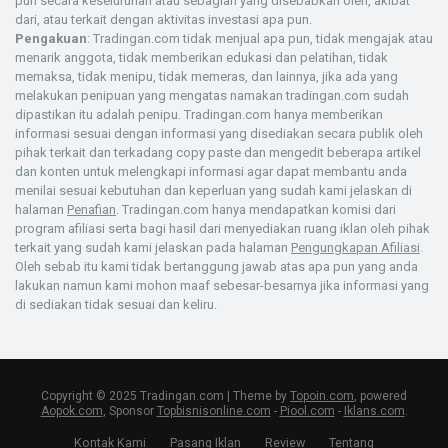
pun secara keseluruhan atau sebagian yang disebabkan oleh, akibat
dari, atau terkait dengan aktivitas investasi apa pun.
Pengakuan
: Tradingan.com tidak menjual apa pun, tidak mengajak atau
menarik anggota, tidak memberikan edukasi dan pelatihan, tidak
memaksa, tidak menipu, tidak memeras, dan lainnya, jika ada yang
melakukan penipuan yang mengatas namakan tradingan.com sudah
dipastikan itu adalah penipu. Tradingan.com hanya memberikan
informasi sesuai dengan informasi yang disediakan secara publik oleh
pihak terkait dan terkadang copy paste dan mengedit beberapa artikel
dan konten untuk melengkapi informasi agar dapat membantu anda
menilai sesuai kebutuhan dan keperluan yang sudah kami jelaskan di
halaman
Penafian
. Tradingan.com hanya mendapatkan komisi dari
program afiliasi serta bagi hasil dari menyediakan ruang iklan oleh pihak
terkait yang sudah kami jelaskan pada halaman
Pengungkapan Afiliasi
.
Oleh sebab itu kami tidak bertanggung jawab atas apa pun yang anda
lakukan namun kami mohon maaf sebesar-besarnya jika informasi yang
di sediakan tidak sesuai dan keliru.
Copyright © 2025 Tradingan.com | Theme by
Topoin.com
, powered
Aopok.com
, Sponsor
Topbisnisonline.com
-
Piool.com
-
Iklans.com
.
Kontak Kami
Pasang Iklan
Review
Tentang