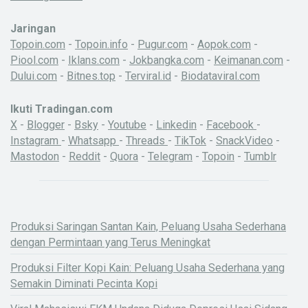
Jaringan
Topoin.com
-
Topoin.info
-
Pugur.com
-
Aopok.com
-
Piool.com
-
Iklans.com
-
Jokbangka.com
-
Keimanan.com
-
Dului.com
-
Bitnes.top
-
Terviral.id
-
Biodataviral.com
Ikuti Tradingan.com
X
-
Blogger
-
Bsky
-
Youtube
-
Linkedin
-
Facebook
-
Instagram
-
Whatsapp
-
Threads
-
TikTok
-
SnackVideo
-
Mastodon
-
Reddit
-
Quora
-
Telegram
-
Topoin
-
Tumblr
Produksi Saringan Santan Kain, Peluang Usaha Sederhana
dengan Permintaan yang Terus Meningkat
Produksi Filter Kopi Kain: Peluang Usaha Sederhana yang
Semakin Diminati Pecinta Kopi