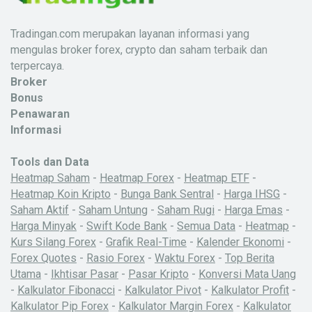
Tradingan.com merupakan layanan informasi yang
mengulas broker forex, crypto dan saham terbaik dan
terpercaya.
Broker
Bonus
Penawaran
Informasi
Tools dan Data
Heatmap Saham
-
Heatmap Forex
-
Heatmap ETF
-
Heatmap Koin Kripto
-
Bunga Bank Sentral
-
Harga IHSG
-
Saham Aktif
-
Saham Untung
-
Saham Rugi
-
Harga Emas
-
Harga Minyak
-
Swift Kode Bank
-
Semua Data
-
Heatmap
-
Kurs Silang Forex
-
Grafik Real-Time
-
Kalender Ekonomi
-
Forex Quotes
-
Rasio Forex
-
Waktu Forex
-
Top Berita
Utama
-
Ikhtisar Pasar
-
Pasar Kripto
-
Konversi Mata Uang
-
Kalkulator Fibonacci
-
Kalkulator Pivot
-
Kalkulator Profit
-
Kalkulator Pip Forex
-
Kalkulator Margin Forex
-
Kalkulator