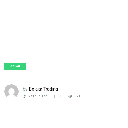
Artikel
by
Belajar Trading
2 tahun ago
1
391