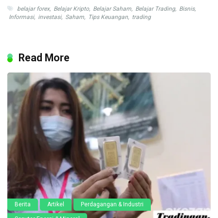
belajar forex
,
Belajar Kripto
,
Belajar Saham
,
Belajar Trading
,
Bisnis
,
Informasi
,
investasi
,
Saham
,
Tips Keuangan
,
trading
Read More
Berita
Artikel
Perdagangan & Industri