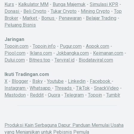
Kurs
-
Kalkulator MM
-
Bunga Majemuk
-
Simulasi KPR
-
Donasi
-
Beli Crypto
-
Tukar Crypto
-
Mining Crypto
-
Top
Broker
-
Market
-
Bonus
-
Penawaran
-
Belajar Trading
-
Peluang Bisnis
Jaringan
Topoin.com
-
Topoin.info
-
Pugur.com
-
Aopok.com
-
Piool.com
-
Iklans.com
-
Jokbangka.com
-
Keimanan.com
-
Dului.com
-
Bitnes.top
-
Terviral.id
-
Biodataviral.com
Ikuti Tradingan.com
X
-
Blogger
-
Bsky
-
Youtube
-
Linkedin
-
Facebook
-
Instagram
-
Whatsapp
-
Threads
-
TikTok
-
SnackVideo
-
Mastodon
-
Reddit
-
Quora
-
Telegram
-
Topoin
-
Tumblr
Produksi Kain Serbaguna Dapur: Panduan Memulai Usaha
yang Menjanjikan untuk Pebisnis Pemula