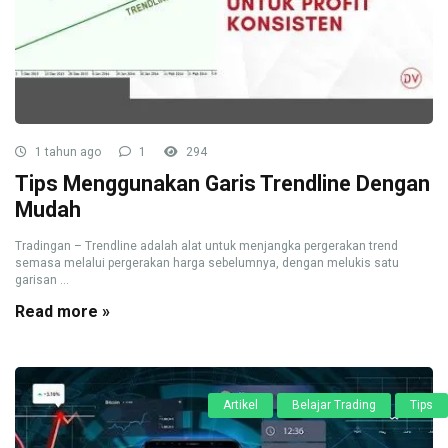
1 tahun ago
1
294
Tips Menggunakan Garis Trendline Dengan
Mudah
Tradingan – Trendline adalah alat untuk menjangka pergerakan trend
semasa melalui pergerakan harga sebelumnya, dengan melukis satu
garisan ...
Read more »
Artikel
Belajar Trading
Tips