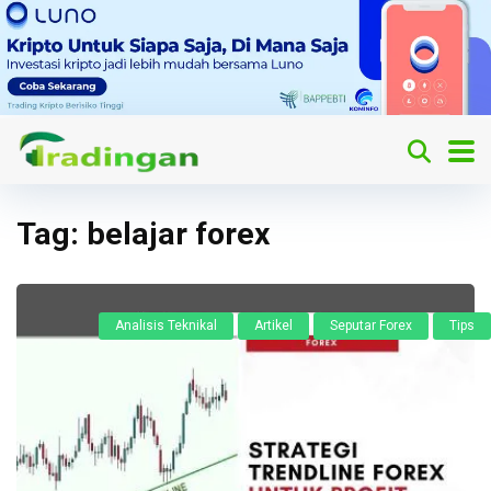
Tag:
belajar forex
Analisis Teknikal
Artikel
Seputar Forex
Tips