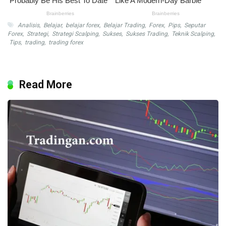
Analisis
,
Belajar
,
belajar forex
,
Belajar Trading
,
Forex
,
Pips
,
Seputar
Forex
,
Strategi
,
Strategi Scalping
,
Sukses
,
Sukses Trading
,
Teknik Scalping
,
Tips
,
trading
,
trading forex
Read More