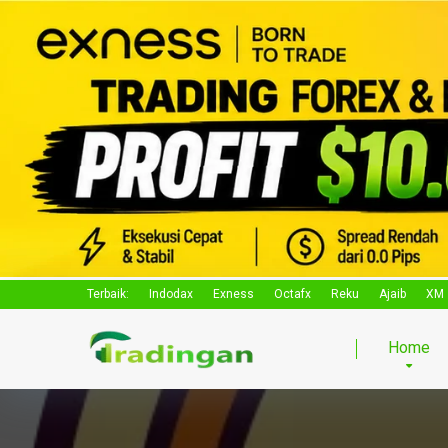
Terbaik:
Indodax
Exness
Octafx
Reku
Ajaib
XM
Home