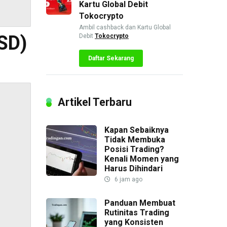
Kartu Global Debit
Tokocrypto
Ambil cashback dan Kartu Global
USD)
Debit
Tokocrypto
Daftar Sekarang
Artikel Terbaru
Kapan Sebaiknya
Tidak Membuka
Posisi Trading?
Kenali Momen yang
Harus Dihindari
6 jam ago
Panduan Membuat
Rutinitas Trading
yang Konsisten