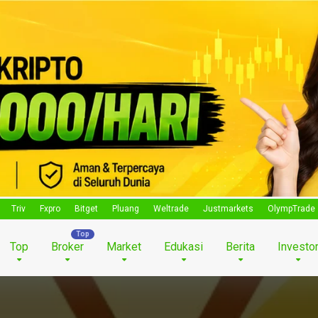
Triv
Fxpro
Bitget
Pluang
Weltrade
Justmarkets
OlympTrade
Top
Broker
Market
Edukasi
Berita
Investo