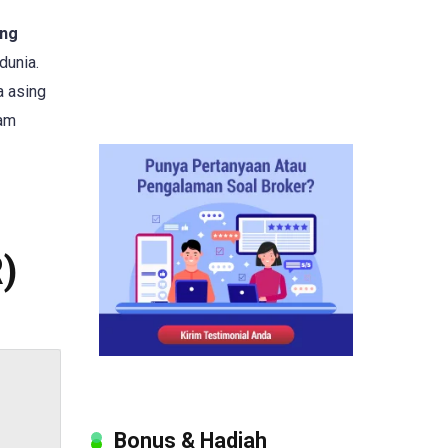
ang
dunia.
a asing
lam
)
Bonus & Hadiah