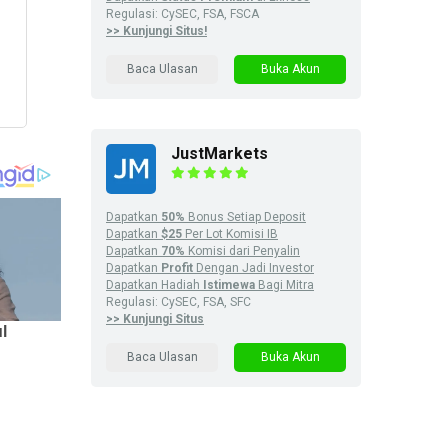
Regulasi: CySEC, FSA, FSCA
>> Kunjungi Situs!
Baca Ulasan
Buka Akun
JustMarkets
Dapatkan
50%
Bonus Setiap Deposit
Dapatkan
$25
Per Lot Komisi IB
Dapatkan
70%
Komisi dari Penyalin
Dapatkan
Profit
Dengan Jadi Investor
Dapatkan Hadiah
Istimewa
Bagi Mitra
Regulasi: CySEC, FSA, SFC
>> Kunjungi Situs
Baca Ulasan
Buka Akun