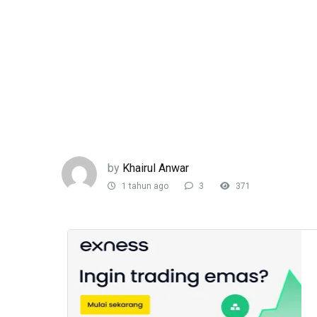
by
Khairul Anwar
1 tahun ago
3
371