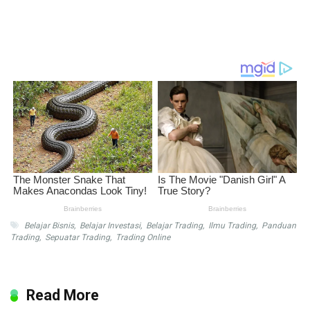
Belajar Bisnis
,
Belajar Investasi
,
Belajar Trading
,
Ilmu Trading
,
Panduan
Trading
,
Sepuatar Trading
,
Trading Online
Read More