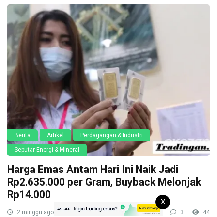
Berita
Artikel
Perdagangan & Industri
Seputar Energi & Mineral
Harga Emas Antam Hari Ini Naik Jadi
Rp2.635.000 per Gram, Buyback Melonjak
Rp14.000
X
2 minggu ago
3
44