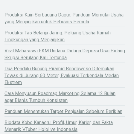
Produksi Kain Serbaguna Dapur: Panduan Memulai Usaha
yang Menjanjikan untuk Pebisnis Pemula
Produksi Tas Belanja Jaring: Peluang Usaha Ramah
Lingkungan yang Menjanjikan
Viral Mahasiswi FKM Undana Diduga Depresi Usai Sidang
Skripsi Berulang Kali Tertunda
Dua Pendaki Gunung Piramid Bondowoso Ditemukan
Tewas di Jurang 60 Meter, Evakuasi Terkendala Medan
Ekstrem
Cara Menyusun Roadmap Marketing Selama 12 Bulan
agar Bisnis Tumbuh Konsisten
Panduan Menentukan Target Penjualan Sebelum Beriklan
Biodata Kobo Kanaeru: Profil, Umur, Karier, dan Fakta
Menarik VTuber Hololive Indonesia