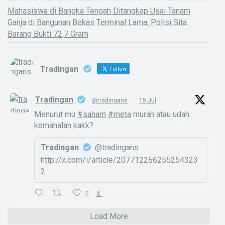
Mahasiswa di Bangka Tengah Ditangkap Usai Tanam
Ganja di Bangunan Bekas Terminal Lama, Polisi Sita
Barang Bukti 72,7 Gram
Tradingan
Follow
Tradingan
@tradingans
·
15 Jul
Menurut mu
#saham
#meta
murah atau udah
kemahalan kakk?
Tradingan
@tradingans
http://x.com/i/article/207712266255254323
2
2
X
Load More