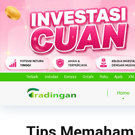
Terbaik:
Indodax
Exness
Octafx
Reku
Ajaib
XM
Home
Tips Memahami