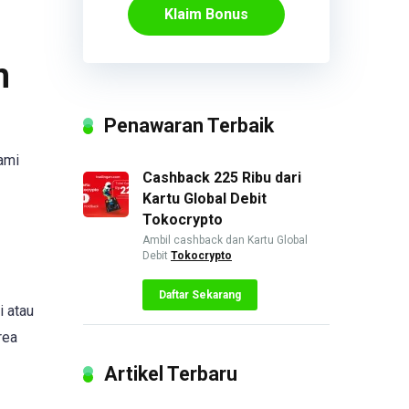
Klaim Bonus
m
Penawaran Terbaik
ami
Cashback 225 Ribu dari
Kartu Global Debit
Tokocrypto
Ambil cashback dan Kartu Global
Debit
Tokocrypto
Daftar Sekarang
i atau
rea
Artikel Terbaru