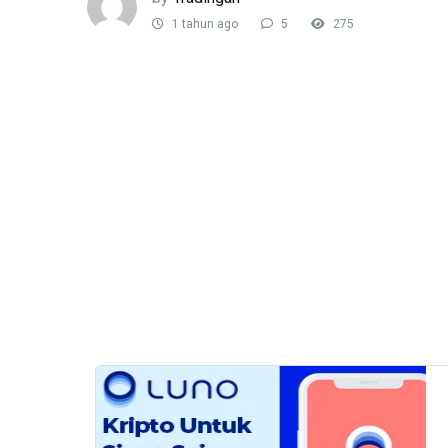
1 tahun ago
5
275