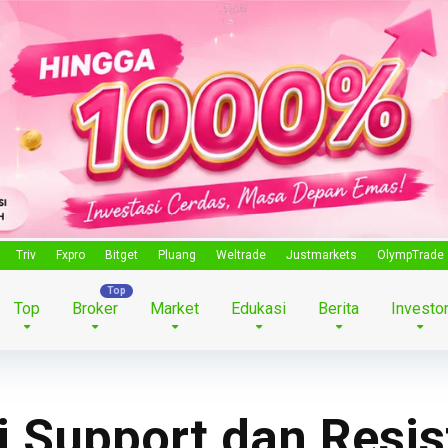
Triv
Fxpro
Bitget
Pluang
Weltrade
Justmarkets
OlympTrade
Top
Broker
Market
Edukasi
Berita
Investo
 Support dan Resis