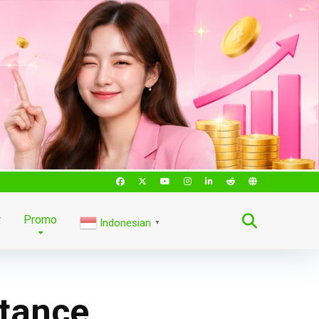
r
Promo
Indonesian
▼
tance