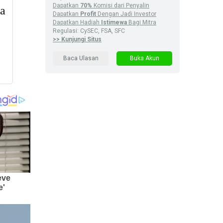
Dapatkan
70%
Komisi dari Penyalin
Dapatkan
Profit
Dengan Jadi Investor
Dapatkan Hadiah
Istimewa
Bagi Mitra
Regulasi: CySEC, FSA, SFC
>> Kunjungi Situs
Baca Ulasan
Buka Akun