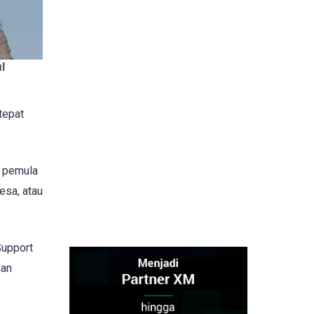
tepat
k pemula
esa, atau
Support
han