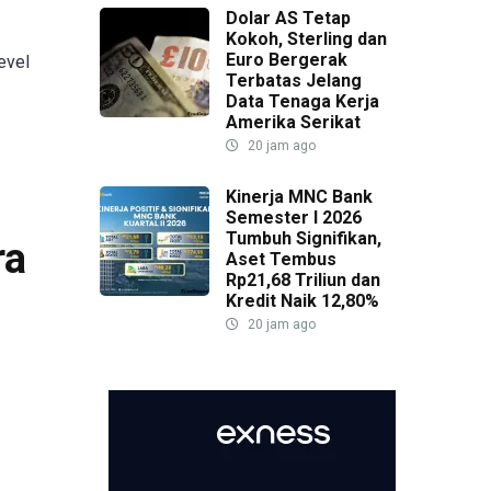
Dolar AS Tetap
Kokoh, Sterling dan
Euro Bergerak
evel
Terbatas Jelang
Data Tenaga Kerja
Amerika Serikat
20 jam ago
Kinerja MNC Bank
Semester I 2026
Tumbuh Signifikan,
ra
Aset Tembus
Rp21,68 Triliun dan
Kredit Naik 12,80%
20 jam ago