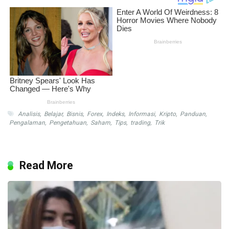
Analisis
,
Belajar
,
Bisnis
,
Forex
,
Indeks
,
Informasi
,
Kripto
,
Panduan
,
Pengalaman
,
Pengetahuan
,
Saham
,
Tips
,
trading
,
Trik
Read More