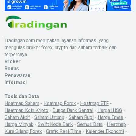
Tradingan.com merupakan layanan informasi yang
mengulas broker forex, crypto dan saham terbaik dan
terpercaya.
Broker
Bonus
Penawaran
Informasi
Tools dan Data
Heatmap Saham
-
Heatmap Forex
-
Heatmap ETF
-
Heatmap Koin Kripto
-
Bunga Bank Sentral
-
Harga IHSG
-
Saham Aktif
-
Saham Untung
-
Saham Rugi
-
Harga Emas
-
Harga Minyak
-
Swift Kode Bank
-
Semua Data
-
Heatmap
-
Kurs Silang Forex
-
Grafik Real-Time
-
Kalender Ekonomi
-