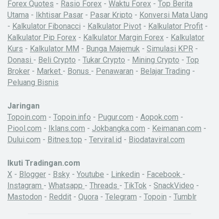
Forex Quotes
-
Rasio Forex
-
Waktu Forex
-
Top Berita
Utama
-
Ikhtisar Pasar
-
Pasar Kripto
-
Konversi Mata Uang
-
Kalkulator Fibonacci
-
Kalkulator Pivot
-
Kalkulator Profit
-
Kalkulator Pip Forex
-
Kalkulator Margin Forex
-
Kalkulator
Kurs
-
Kalkulator MM
-
Bunga Majemuk
-
Simulasi KPR
-
Donasi
-
Beli Crypto
-
Tukar Crypto
-
Mining Crypto
-
Top
Broker
-
Market
-
Bonus
-
Penawaran
-
Belajar Trading
-
Peluang Bisnis
Jaringan
Topoin.com
-
Topoin.info
-
Pugur.com
-
Aopok.com
-
Piool.com
-
Iklans.com
-
Jokbangka.com
-
Keimanan.com
-
Dului.com
-
Bitnes.top
-
Terviral.id
-
Biodataviral.com
Ikuti Tradingan.com
X
-
Blogger
-
Bsky
-
Youtube
-
Linkedin
-
Facebook
-
Instagram
-
Whatsapp
-
Threads
-
TikTok
-
SnackVideo
-
Mastodon
-
Reddit
-
Quora
-
Telegram
-
Topoin
-
Tumblr