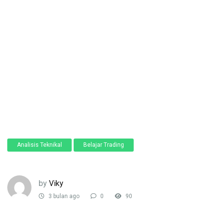
Analisis Teknikal
Belajar Trading
by
Viky
3 bulan ago
0
90