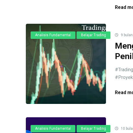
Read mo
Analisis Fundamental
Belajar Trading
9 bulan
Meng
Peni
#Trading
#Proyek 
Read mo
Analisis Fundamental
Belajar Trading
10 bula