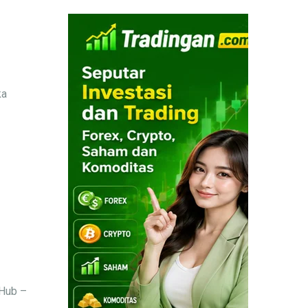
ka
tHub –