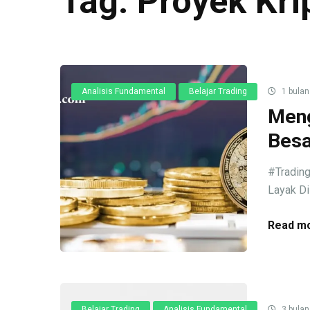
Tag:
Proyek Kri
Analisis Fundamental
Belajar Trading
1 bulan
Meng
Besa
#Tradin
Layak Di
Read mo
Belajar Trading
Analisis Fundamental
3 bulan