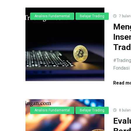
Analisis Fundamental
Belajar Trading
7 bulan
Meng
Inse
Trad
#Trading
Fondasi 
Read mo
Analisis Fundamental
Belajar Trading
8 bulan
Eval