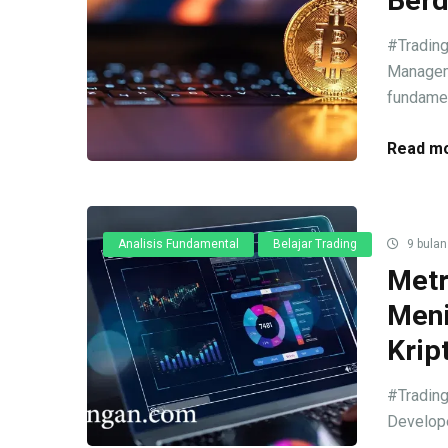
Berd
#Trading
Manageme
fundament
Read mo
Analisis Fundamental
Belajar Trading
9 bulan
Metr
Meni
Krip
#Trading
Develope