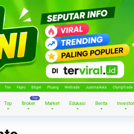
Triv
Fxpro
Bitget
Pluang
Weltrade
Justmarkets
OlympTrade
Top
Broker
Market
Edukasi
Berita
Investo