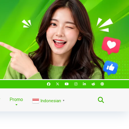
r
Promo
Indonesian
▼