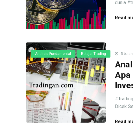
dunia #t
Read mo
Analisis Fundamental
Belajar Trading
5 bulan
Anal
Apa 
Inve
#Trading
Dicek Se
Read mo