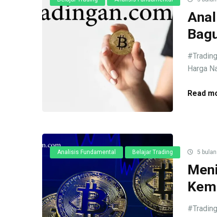
Anal
Bagu
#Trading
Harga Na
Read mo
Analisis Fundamental
Belajar Trading
5 bulan
Meni
Kemi
#Trading