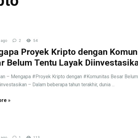
pto
 ago
2
54
apa Proyek Kripto dengan Komun
r Belum Tentu Layak Diinvestasik
gan – Mengapa #Proyek Kripto dengan #Komunitas Besar Belum
investasikan – Dalam beberapa tahun terakhir, dunia ...
re »
 ago
1
113