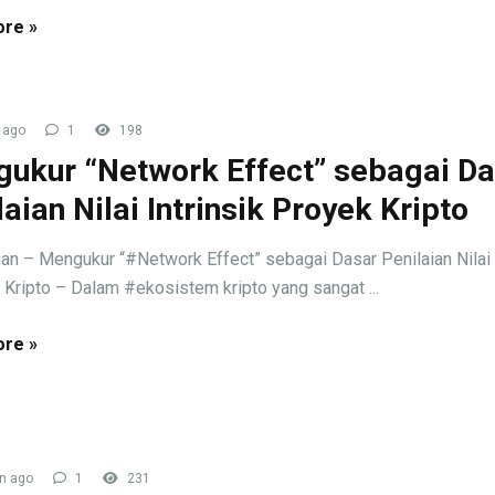
re »
 ago
1
198
ukur “Network Effect” sebagai Da
laian Nilai Intrinsik Proyek Kripto
an – Mengukur “#Network Effect” sebagai Dasar Penilaian Nilai I
Kripto – Dalam #ekosistem kripto yang sangat ...
re »
n ago
1
231