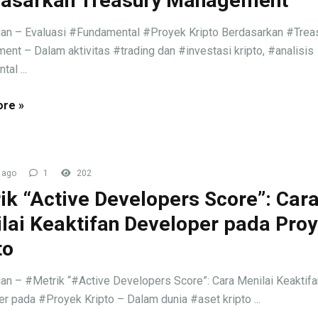
asarkan Treasury Management
an – Evaluasi #Fundamental #Proyek Kripto Berdasarkan #Trea
nt – Dalam aktivitas #trading dan #investasi kripto, #analisis
al ...
re »
 ago
1
202
ik “Active Developers Score”: Car
lai Keaktifan Developer pada Pro
to
an – #Metrik “#Active Developers Score”: Cara Menilai Keaktifa
r pada #Proyek Kripto – Dalam dunia #aset kripto ...