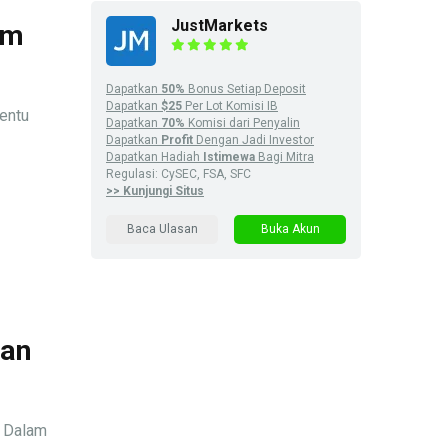
JustMarkets
im
Dapatkan
50%
Bonus Setiap Deposit
Dapatkan
$25
Per Lot Komisi IB
entu
Dapatkan
70%
Komisi dari Penyalin
Dapatkan
Profit
Dengan Jadi Investor
Dapatkan Hadiah
Istimewa
Bagi Mitra
Regulasi: CySEC, FSA, SFC
>> Kunjungi Situs
Baca Ulasan
Buka Akun
dan
– Dalam