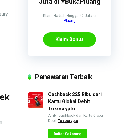
Juta di #BukaPluang
sury
Klaim Hadiah Hingga 20 Juta di
Pluang
Klaim Bonus
Penawaran Terbaik
a
Cashback 225 Ribu dari
yek
Kartu Global Debit
Tokocrypto
Ambil cashback dan Kartu Global
Debit
Tokocrypto
n
Daftar Sekarang