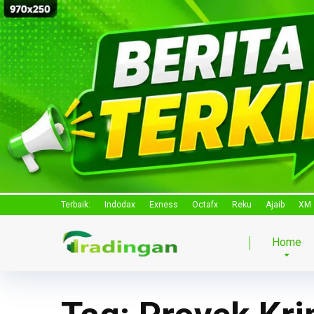
Terbaik:
Indodax
Exness
Octafx
Reku
Ajaib
XM
Home