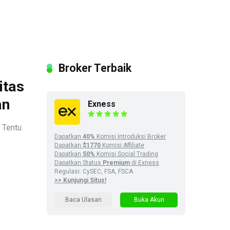
Broker Terbaik
itas
an
Exness
 Tentu
Dapatkan
40%
Komisi Introduksi Broker
Dapatkan
$1770
Komisi Affiliate
Dapatkan
50%
Komisi Social Trading
Dapatkan Status
Premium
di Exness
Regulasi: CySEC, FSA, FSCA
>> Kunjungi Situs!
Baca Ulasan
Buka Akun