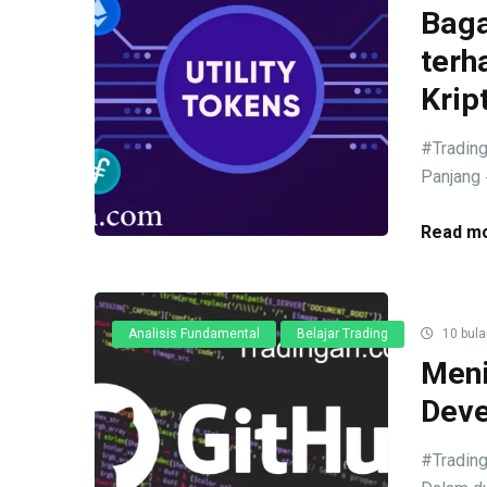
Baga
terh
Krip
#Trading
Panjang 
Read mo
Analisis Fundamental
Belajar Trading
10 bula
Meni
Deve
#Trading