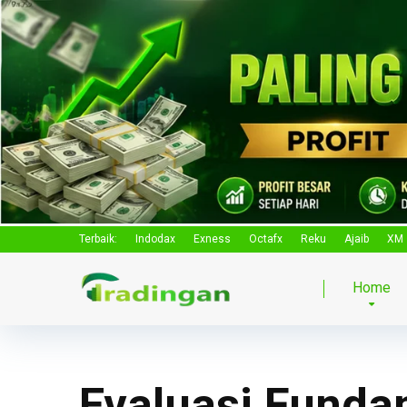
Terbaik:
Indodax
Exness
Octafx
Reku
Ajaib
XM
Home
Evaluasi Funda