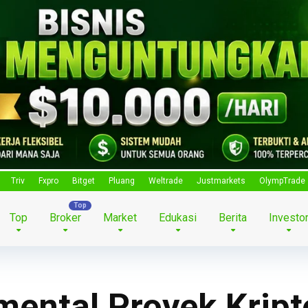
Triv
Fxpro
Bitget
Pluang
Weltrade
Justmarkets
OlympTrade
Top
Broker
Market
Edukasi
Berita
Investo
mental Proyek Krip