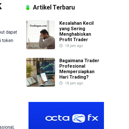
k
Artikel Terbaru
Kesalahan Kecil
yang Sering
but dapat
Menghabiskan
Profit Trader
i token
18 jam ago
Bagaimana Trader
Profesional
Mempersiapkan
Hari Trading?
18 jam ago
sional,