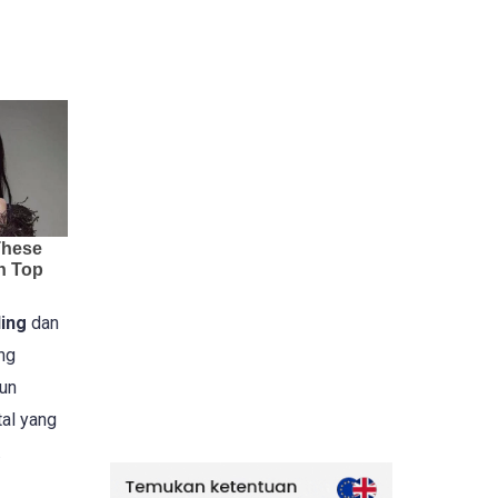
ding
dan
ng
mun
al yang
.