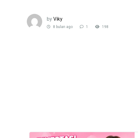
by
Viky
8 bulan ago
1
198