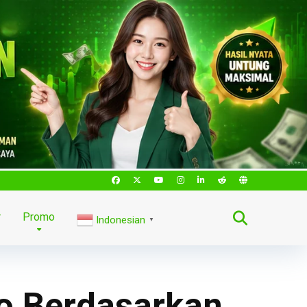
r
Promo
Indonesian
▼
to Berdasarkan