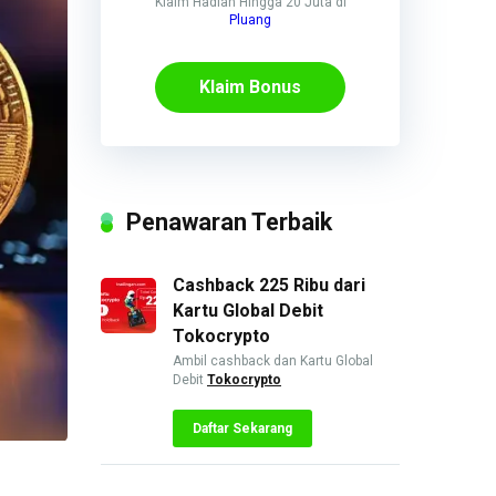
Klaim Hadiah Hingga 20 Juta di
Pluang
Klaim Bonus
Penawaran Terbaik
Cashback 225 Ribu dari
Kartu Global Debit
Tokocrypto
Ambil cashback dan Kartu Global
Debit
Tokocrypto
Daftar Sekarang