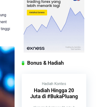
kung
ment
 tinggi
Bonus & Hadiah
Hadiah
Kontes
Hadiah Hingga 20
Juta di #BukaPluang