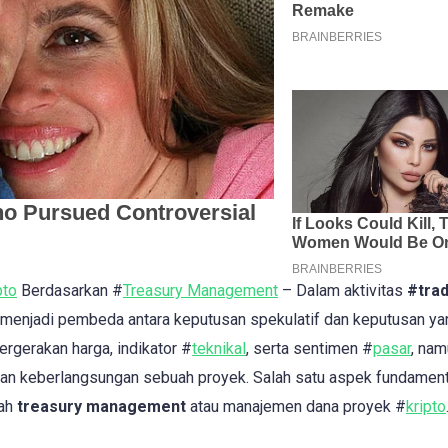
pto
Berdasarkan #
Treasury Management
– Dalam aktivitas
#tra
i menjadi pembeda antara keputusan spekulatif dan keputusan ya
ergerakan harga, indikator #
teknikal
, serta sentimen #
pasar
, na
an keberlangsungan sebuah proyek. Salah satu aspek fundament
lah
treasury management
atau manajemen dana proyek #
kripto