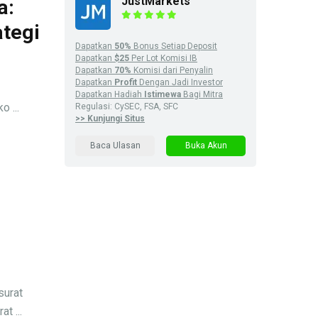
JustMarkets
a:
ategi
Dapatkan
50%
Bonus Setiap Deposit
Dapatkan
$25
Per Lot Komisi IB
Dapatkan
70%
Komisi dari Penyalin
Dapatkan
Profit
Dengan Jadi Investor
Dapatkan Hadiah
Istimewa
Bagi Mitra
o ...
Regulasi: CySEC, FSA, SFC
>> Kunjungi Situs
Baca Ulasan
Buka Akun
surat
t ...