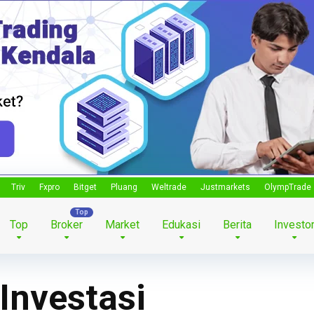
Triv
Fxpro
Bitget
Pluang
Weltrade
Justmarkets
OlympTrade
Top
Broker
Market
Edukasi
Berita
Investo
Investasi