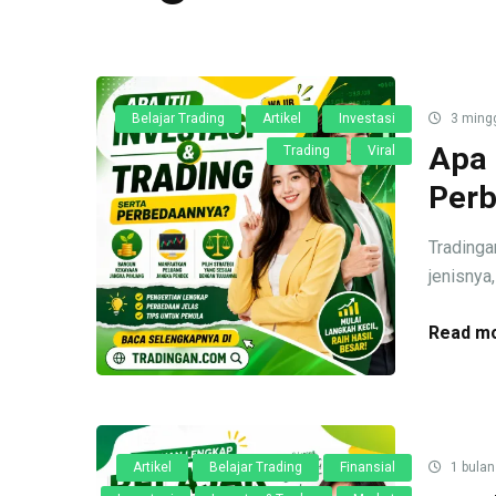
Belajar Trading
Artikel
Investasi
3 ming
Apa 
Trading
Viral
Perb
Tradingan
jenisnya,
Read mo
Artikel
Belajar Trading
Finansial
1 bulan