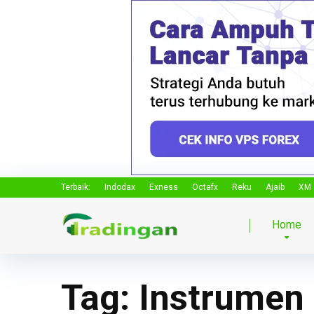
Terbaik:
Indodax
Exness
Octafx
Reku
Ajaib
XM
Home
Tag:
Instrumen 