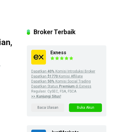
Broker Terbaik
ian,
Exness
-
Dapatkan
40%
Komisi Introduksi Broker
Dapatkan
$1770
Komisi Affiliate
Dapatkan
50%
Komisi Social Trading
Dapatkan Status
Premium
di Exness
Regulasi: CySEC, FSA, FSCA
>> Kunjungi Situs!
Baca Ulasan
Buka Akun