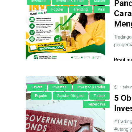
Pand
Investasi
Investor & Trader
Market
Populer
Trending
Viral
Cara
Meng
Tradinga
pengertia
Read mo
Favorit
Investasi
Investor & Trader
1 tahun
5 Ob
Populer
Seputar Obligasi
Terbaik
Terpercaya
Inve
#Trading
#utang y