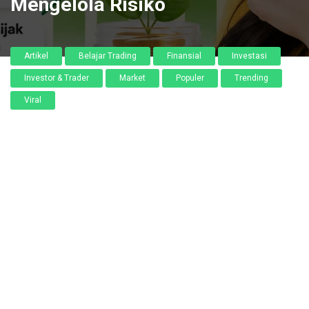
Mengelola Risiko
Artikel
Belajar Trading
Finansial
Investasi
Investor & Trader
Market
Populer
Trending
Viral