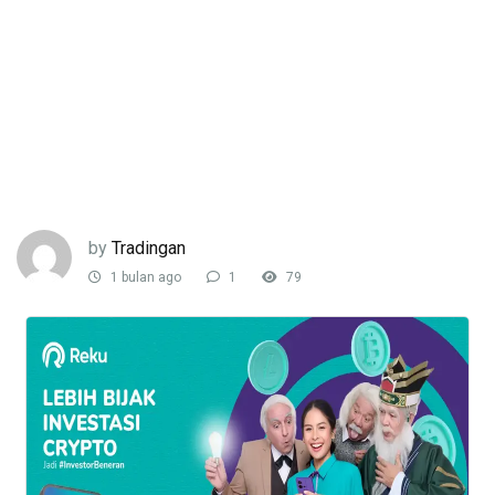
by
Tradingan
1 bulan ago
1
79