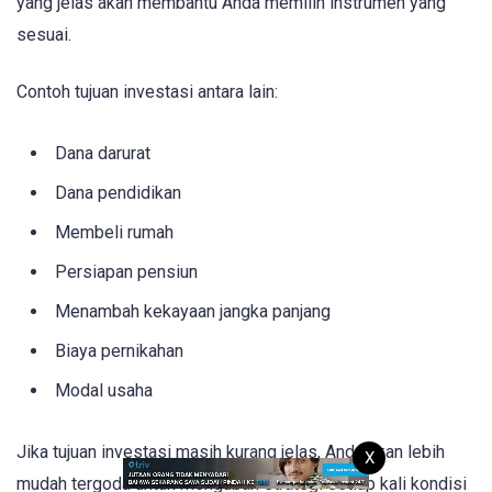
yang jelas akan membantu Anda memilih instrumen yang
sesuai.
Contoh tujuan investasi antara lain:
Dana darurat
Dana pendidikan
Membeli rumah
Persiapan pensiun
Menambah kekayaan jangka panjang
Biaya pernikahan
Modal usaha
Jika tujuan investasi masih kurang jelas, Anda akan lebih
X
mudah tergoda untuk mengubah strategi setiap kali kondisi