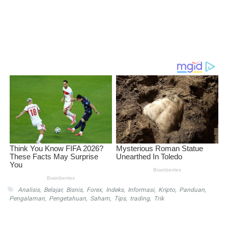
Analisis
,
Belajar
,
Bisnis
,
Forex
,
Indeks
,
Informasi
,
Kripto
,
Panduan
,
Pengalaman
,
Pengetahuan
,
Saham
,
Tips
,
trading
,
Trik