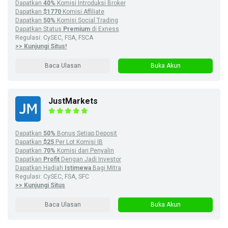
Dapatkan
40%
Komisi Introduksi Broker
Dapatkan
$1770
Komisi Affiliate
Dapatkan
50%
Komisi Social Trading
Dapatkan Status
Premium
di Exness
Regulasi: CySEC, FSA, FSCA
>> Kunjungi Situs!
Baca Ulasan
Buka Akun
JustMarkets
Dapatkan
50%
Bonus Setiap Deposit
Dapatkan
$25
Per Lot Komisi IB
Dapatkan
70%
Komisi dari Penyalin
Dapatkan
Profit
Dengan Jadi Investor
Dapatkan Hadiah
Istimewa
Bagi Mitra
Regulasi: CySEC, FSA, SFC
>> Kunjungi Situs
Baca Ulasan
Buka Akun