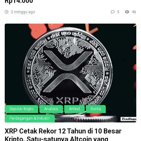
Rp14.000
2 minggu ago
3
46
Seputar Kripto
Analisis
Artikel
Berita
Perdagangan & Industri
XRP Cetak Rekor 12 Tahun di 10 Besar
Kripto, Satu-satunya Altcoin yang