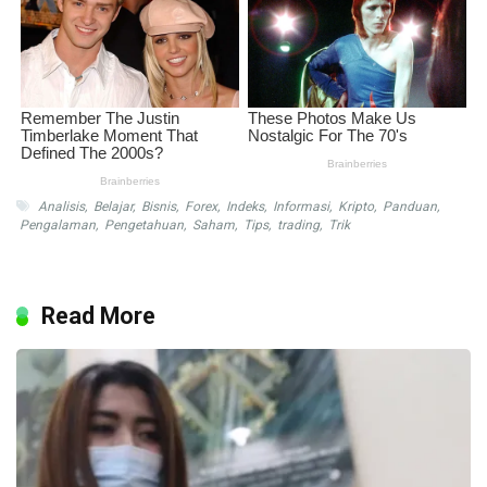
Analisis
,
Belajar
,
Bisnis
,
Forex
,
Indeks
,
Informasi
,
Kripto
,
Panduan
,
Pengalaman
,
Pengetahuan
,
Saham
,
Tips
,
trading
,
Trik
Read More