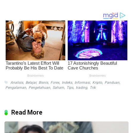
Analisis
,
Belajar
,
Bisnis
,
Forex
,
Indeks
,
Informasi
,
Kripto
,
Panduan
,
Pengalaman
,
Pengetahuan
,
Saham
,
Tips
,
trading
,
Trik
Read More