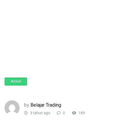
Artikel
by
Belajar Trading
3 tahun ago
0
189