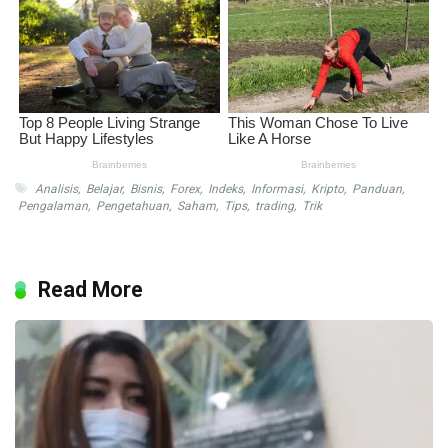
Analisis
,
Belajar
,
Bisnis
,
Forex
,
Indeks
,
Informasi
,
Kripto
,
Panduan
,
Pengalaman
,
Pengetahuan
,
Saham
,
Tips
,
trading
,
Trik
Read More