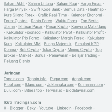
Saham Aktif
-
Saham Untung
-
Saham Rugi
-
Harga Emas
-
Harga Minyak
-
Swift Kode Bank
-
Semua Data
-
Heatmap
-
Kurs Silang Forex
-
Grafik Real-Time
-
Kalender Ekonomi
-
Forex Quotes
-
Rasio Forex
-
Waktu Forex
-
Top Berita
Utama
-
Ikhtisar Pasar
-
Pasar Kripto
-
Konversi Mata Uang
-
Kalkulator Fibonacci
-
Kalkulator Pivot
-
Kalkulator Profit
-
Kalkulator Pip Forex
-
Kalkulator Margin Forex
-
Kalkulator
Kurs
-
Kalkulator MM
-
Bunga Majemuk
-
Simulasi KPR
-
Donasi
-
Beli Crypto
-
Tukar Crypto
-
Mining Crypto
-
Top
Broker
-
Market
-
Bonus
-
Penawaran
-
Belajar Trading
-
Peluang Bisnis
Jaringan
Topoin.com
-
Topoin.info
-
Pugur.com
-
Aopok.com
-
Piool.com
-
Iklans.com
-
Jokbangka.com
-
Keimanan.com
-
Dului.com
-
Bitnes.top
-
Terviral.id
-
Biodataviral.com
Ikuti Tradingan.com
X
-
Blogger
-
Bsky
-
Youtube
-
Linkedin
-
Facebook
-