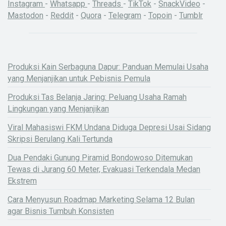
Instagram
-
Whatsapp
-
Threads
-
TikTok
-
SnackVideo
-
Mastodon
-
Reddit
-
Quora
-
Telegram
-
Topoin
-
Tumblr
Produksi Kain Serbaguna Dapur: Panduan Memulai Usaha
yang Menjanjikan untuk Pebisnis Pemula
Produksi Tas Belanja Jaring: Peluang Usaha Ramah
Lingkungan yang Menjanjikan
Viral Mahasiswi FKM Undana Diduga Depresi Usai Sidang
Skripsi Berulang Kali Tertunda
Dua Pendaki Gunung Piramid Bondowoso Ditemukan
Tewas di Jurang 60 Meter, Evakuasi Terkendala Medan
Ekstrem
Cara Menyusun Roadmap Marketing Selama 12 Bulan
agar Bisnis Tumbuh Konsisten