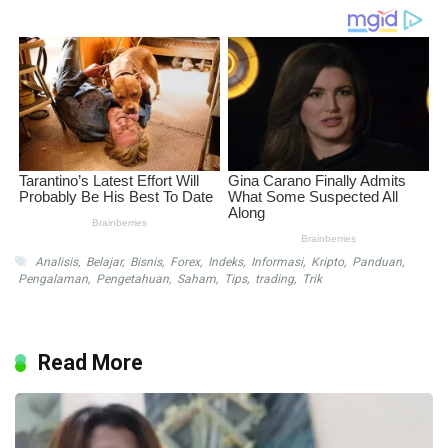
Analisis
,
Belajar
,
Bisnis
,
Forex
,
Indeks
,
Informasi
,
Kripto
,
Panduan
,
Pengalaman
,
Pengetahuan
,
Saham
,
Tips
,
trading
,
Trik
Read More