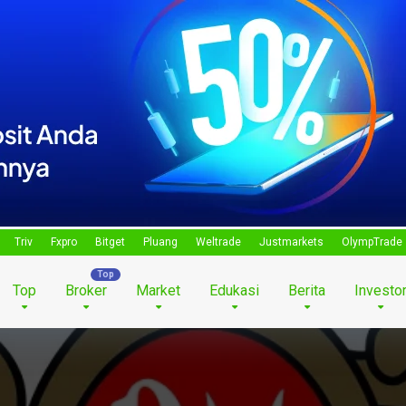
Triv
Fxpro
Bitget
Pluang
Weltrade
Justmarkets
OlympTrade
Top
Broker
Market
Edukasi
Berita
Investo