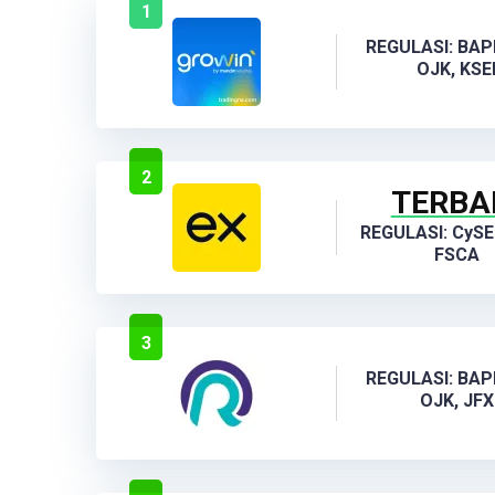
1
REGULASI: BAP
OJK, KSE
2
TERBA
REGULASI: CySE
FSCA
3
REGULASI: BAP
OJK, JFX