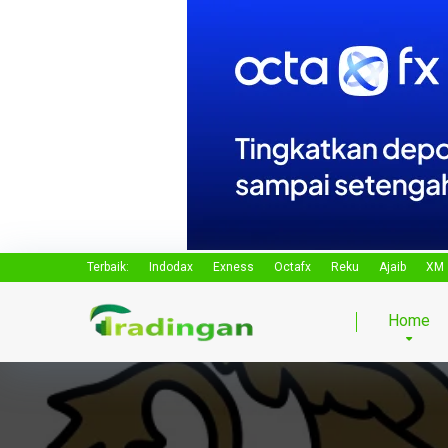
Terbaik:
Indodax
Exness
Octafx
Reku
Ajaib
XM
Home