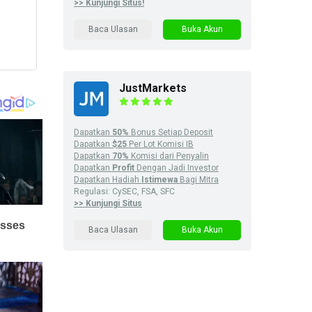
>> Kunjungi Situs!
Baca Ulasan
Buka Akun
JustMarkets
Dapatkan
50%
Bonus Setiap Deposit
Dapatkan
$25
Per Lot Komisi IB
Dapatkan
70%
Komisi dari Penyalin
Dapatkan
Profit
Dengan Jadi Investor
Dapatkan Hadiah
Istimewa
Bagi Mitra
Regulasi: CySEC, FSA, SFC
>> Kunjungi Situs
Baca Ulasan
Buka Akun