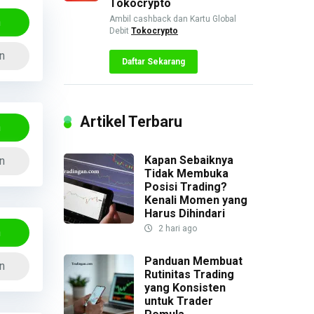
Tokocrypto
Ambil cashback dan Kartu Global
n
Debit
Tokocrypto
n
Daftar Sekarang
Artikel Terbaru
n
Kapan Sebaiknya
n
Tidak Membuka
Posisi Trading?
Kenali Momen yang
Harus Dihindari
2 hari ago
n
Panduan Membuat
n
Rutinitas Trading
yang Konsisten
untuk Trader