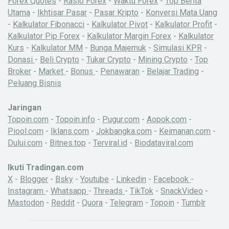
Forex Quotes
-
Rasio Forex
-
Waktu Forex
-
Top Berita
Utama
-
Ikhtisar Pasar
-
Pasar Kripto
-
Konversi Mata Uang
-
Kalkulator Fibonacci
-
Kalkulator Pivot
-
Kalkulator Profit
-
Kalkulator Pip Forex
-
Kalkulator Margin Forex
-
Kalkulator
Kurs
-
Kalkulator MM
-
Bunga Majemuk
-
Simulasi KPR
-
Donasi
-
Beli Crypto
-
Tukar Crypto
-
Mining Crypto
-
Top
Broker
-
Market
-
Bonus
-
Penawaran
-
Belajar Trading
-
Peluang Bisnis
Jaringan
Topoin.com
-
Topoin.info
-
Pugur.com
-
Aopok.com
-
Piool.com
-
Iklans.com
-
Jokbangka.com
-
Keimanan.com
-
Dului.com
-
Bitnes.top
-
Terviral.id
-
Biodataviral.com
Ikuti Tradingan.com
X
-
Blogger
-
Bsky
-
Youtube
-
Linkedin
-
Facebook
-
Instagram
-
Whatsapp
-
Threads
-
TikTok
-
SnackVideo
-
Mastodon
-
Reddit
-
Quora
-
Telegram
-
Topoin
-
Tumblr