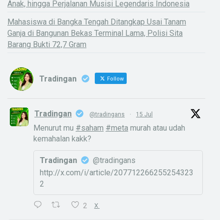
Anak, hingga Perjalanan Musisi Legendaris Indonesia
Mahasiswa di Bangka Tengah Ditangkap Usai Tanam
Ganja di Bangunan Bekas Terminal Lama, Polisi Sita
Barang Bukti 72,7 Gram
Tradingan
Follow
Tradingan
@tradingans
·
15 Jul
Menurut mu
#saham
#meta
murah atau udah
kemahalan kakk?
Tradingan
@tradingans
http://x.com/i/article/207712266255254323
2
2
X