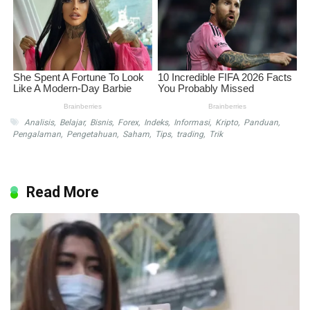
Analisis
,
Belajar
,
Bisnis
,
Forex
,
Indeks
,
Informasi
,
Kripto
,
Panduan
,
Pengalaman
,
Pengetahuan
,
Saham
,
Tips
,
trading
,
Trik
Read More