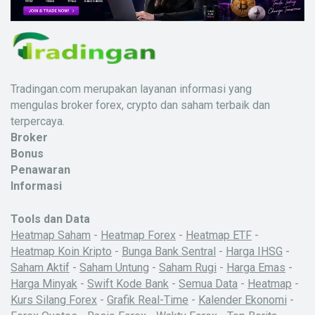
Tradingan.com merupakan layanan informasi yang
mengulas broker forex, crypto dan saham terbaik dan
terpercaya.
Broker
Bonus
Penawaran
Informasi
Tools dan Data
Heatmap Saham
-
Heatmap Forex
-
Heatmap ETF
-
Heatmap Koin Kripto
-
Bunga Bank Sentral
-
Harga IHSG
-
Saham Aktif
-
Saham Untung
-
Saham Rugi
-
Harga Emas
-
Harga Minyak
-
Swift Kode Bank
-
Semua Data
-
Heatmap
-
Kurs Silang Forex
-
Grafik Real-Time
-
Kalender Ekonomi
-