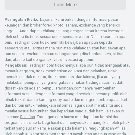
Load More
Peringatan Risiko
: Layanan kami terkait dengan informasi pasar
keuangan dan broker forex, kripto, saham, exchange yang berisiko
tinggi — Anda dapat kehilangan uang dengan cepat karena leverage,
oleh sebab itu tidak sesuai untuk semua investor. Dalam keadaan apa
pun, Tradingan.com tidak memiliki kewajiban apa pun kepada
seseorang atau entitas mana pun atas kehilangan atau kerusakan apa
pun secara keseluruhan atau sebagian yang disebabkan oleh, akibat
dari, atau terkait dengan aktivitas investasi apa pun.
Pengakuan
: Tradingan.com tidak menjual apa pun, tidak mengajak atau
menarik anggota, tidak memberikan edukasi dan pelatihan, tidak
memaksa, tidak menipu, tidak memeras, dan lainnya, jika ada yang
melakukan penipuan yang mengatas namakan tradingan.com sudah
dipastikan itu adalah penipu. Tradingan.com hanya memberikan
informasi sesuai dengan informasi yang disediakan secara publik oleh
pihak terkait dan terkadang copy paste dan mengedit beberapa artikel
dan konten untuk melengkapi informasi agar dapat membantu anda
menilai sesuai kebutuhan dan keperluan yang sudah kami jelaskan di
halaman
Penafian
. Tradingan.com hanya mendapatkan komisi dari
program afiliasi serta bagi hasil dari menyediakan ruang iklan oleh pihak
terkait yang sudah kami jelaskan pada halaman
Pengungkapan Afiliasi
.
Oleh sebab itu kami tidak bertanggung jawab atas apa pun yang anda