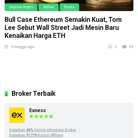
Seputar Kripto
Artikel
Berita
Bull Case Ethereum Semakin Kuat, Tom
Lee Sebut Wall Street Jadi Mesin Baru
Kenaikan Harga ETH
3 minggu ago
2
59
Broker Terbaik
Exness
Dapatkan
40%
Komisi Introduksi Broker
Dapatkan
$1770
Komisi Affiliate