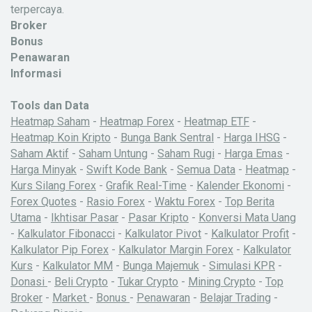
terpercaya.
Broker
Bonus
Penawaran
Informasi
Tools dan Data
Heatmap Saham
-
Heatmap Forex
-
Heatmap ETF
-
Heatmap Koin Kripto
-
Bunga Bank Sentral
-
Harga IHSG
-
Saham Aktif
-
Saham Untung
-
Saham Rugi
-
Harga Emas
-
Harga Minyak
-
Swift Kode Bank
-
Semua Data
-
Heatmap
-
Kurs Silang Forex
-
Grafik Real-Time
-
Kalender Ekonomi
-
Forex Quotes
-
Rasio Forex
-
Waktu Forex
-
Top Berita
Utama
-
Ikhtisar Pasar
-
Pasar Kripto
-
Konversi Mata Uang
-
Kalkulator Fibonacci
-
Kalkulator Pivot
-
Kalkulator Profit
-
Kalkulator Pip Forex
-
Kalkulator Margin Forex
-
Kalkulator
Kurs
-
Kalkulator MM
-
Bunga Majemuk
-
Simulasi KPR
-
Donasi
-
Beli Crypto
-
Tukar Crypto
-
Mining Crypto
-
Top
Broker
-
Market
-
Bonus
-
Penawaran
-
Belajar Trading
-