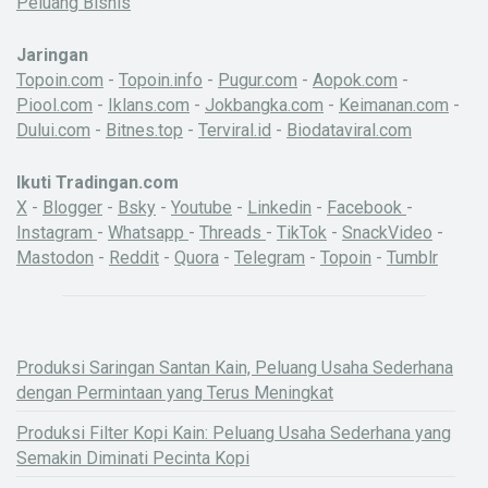
Peluang Bisnis
Jaringan
Topoin.com
-
Topoin.info
-
Pugur.com
-
Aopok.com
-
Piool.com
-
Iklans.com
-
Jokbangka.com
-
Keimanan.com
-
Dului.com
-
Bitnes.top
-
Terviral.id
-
Biodataviral.com
Ikuti Tradingan.com
X
-
Blogger
-
Bsky
-
Youtube
-
Linkedin
-
Facebook
-
Instagram
-
Whatsapp
-
Threads
-
TikTok
-
SnackVideo
-
Mastodon
-
Reddit
-
Quora
-
Telegram
-
Topoin
-
Tumblr
Produksi Saringan Santan Kain, Peluang Usaha Sederhana
dengan Permintaan yang Terus Meningkat
Produksi Filter Kopi Kain: Peluang Usaha Sederhana yang
Semakin Diminati Pecinta Kopi