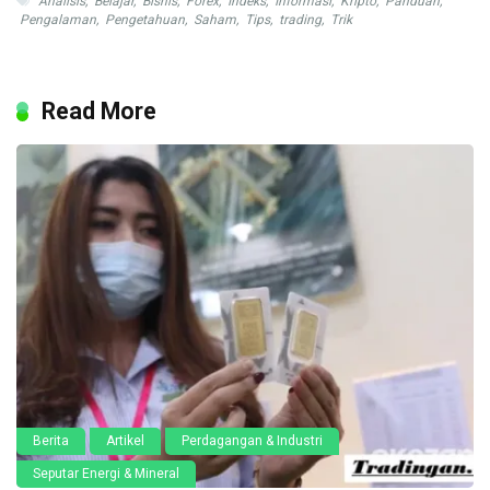
Analisis
,
Belajar
,
Bisnis
,
Forex
,
Indeks
,
Informasi
,
Kripto
,
Panduan
,
Pengalaman
,
Pengetahuan
,
Saham
,
Tips
,
trading
,
Trik
Read More
Berita
Artikel
Perdagangan & Industri
Seputar Energi & Mineral