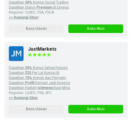
Dapatkan
50%
Komisi Social Trading
Dapatkan Status
Premium
di Exness
Regulasi: CySEC, FSA, FSCA
>> Kunjungi Situs!
Baca Ulasan
Buka Akun
JustMarkets
Dapatkan
50%
Bonus Setiap Deposit
Dapatkan
$25
Per Lot Komisi IB
Dapatkan
70%
Komisi dari Penyalin
Dapatkan
Profit
Dengan Jadi Investor
Dapatkan Hadiah
Istimewa
Bagi Mitra
Regulasi: CySEC, FSA, SFC
>> Kunjungi Situs
Baca Ulasan
Buka Akun