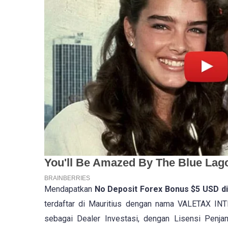
Mendapatkan
No Deposit Forex Bonus $5 USD di
terdaftar di Mauritius dengan nama VALETAX I
sebagai Dealer Investasi, dengan Lisensi Penj