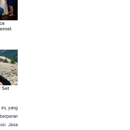
ini, yang
berperan
isi Jasa