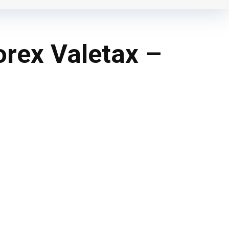
rex Valetax –