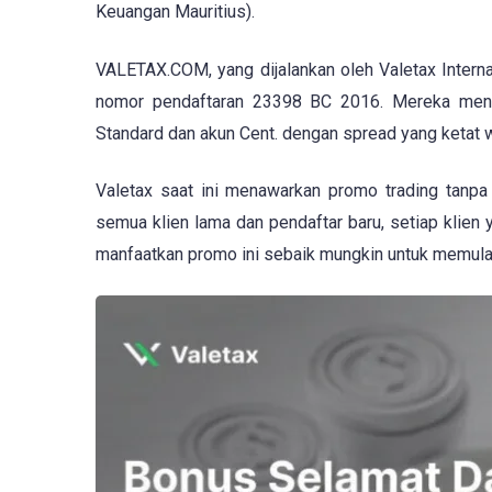
Keuangan Mauritius).
VALETAX.COM, yang dijalankan oleh Valetax Internat
nomor pendaftaran 23398 BC 2016. Mereka menaw
Standard dan akun Cent. dengan spread yang ketat wa
Valetax saat ini menawarkan promo trading tanp
semua klien lama dan pendaftar baru, setiap klien
manfaatkan promo ini sebaik mungkin untuk memula