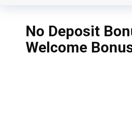
No Deposit Bon
Welcome Bonu