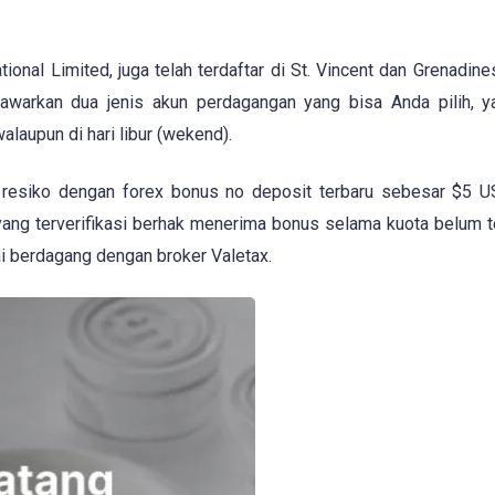
ional Limited, juga telah terdaftar di St. Vincent dan Grenadin
arkan dua jenis akun perdagangan yang bisa Anda pilih, ya
laupun di hari libur (wekend).
a resiko dengan forex bonus no deposit terbaru sebesar $5 U
 yang terverifikasi berhak menerima bonus selama kuota belum t
i berdagang dengan broker Valetax.