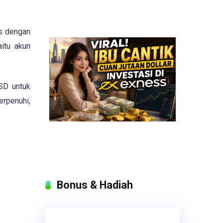
es dengan
itu akun
SD untuk
erpenuhi,
Bonus & Hadiah