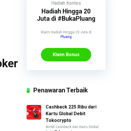
Hadiah
Kontes
Hadiah Hingga 20
Juta di #BukaPluang
Klaim Hadiah Hingga 20 Juta di
Pluang
Klaim Bonus
oker
Penawaran Terbaik
Cashback 225 Ribu dari
Kartu Global Debit
Tokocrypto
Ambil cashback dan Kartu Global