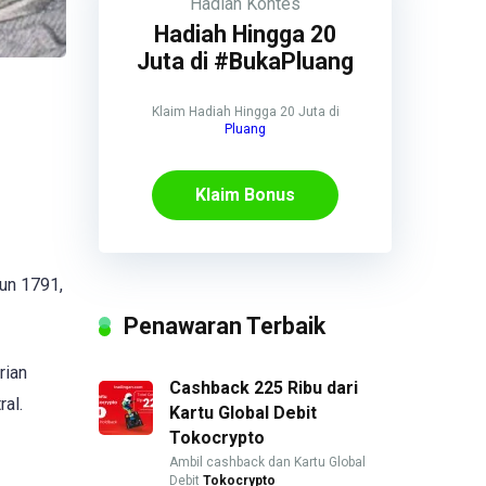
Hadiah
Kontes
Hadiah Hingga 20
Juta di #BukaPluang
Klaim Hadiah Hingga 20 Juta di
Pluang
Klaim Bonus
hun 1791,
Penawaran Terbaik
rian
Cashback 225 Ribu dari
al.
Kartu Global Debit
Tokocrypto
Ambil cashback dan Kartu Global
Debit
Tokocrypto