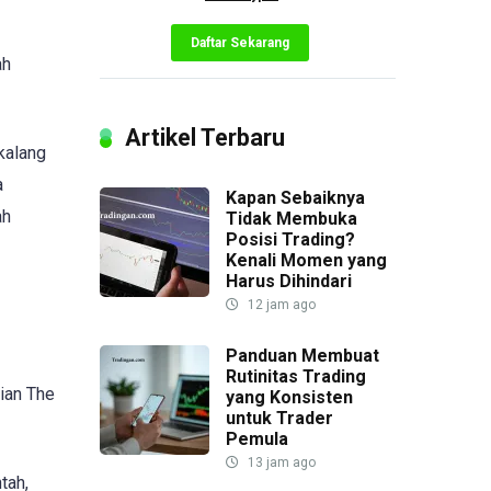
Daftar Sekarang
ah
Artikel Terbaru
kalang
a
Kapan Sebaiknya
ah
Tidak Membuka
Posisi Trading?
Kenali Momen yang
Harus Dihindari
12 jam ago
Panduan Membuat
Rutinitas Trading
ian The
yang Konsisten
untuk Trader
Pemula
13 jam ago
tah,