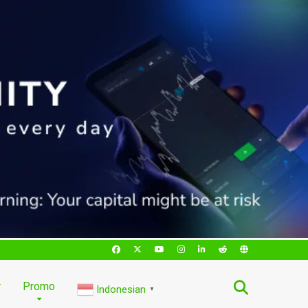
r
Promo
Indonesian
▼