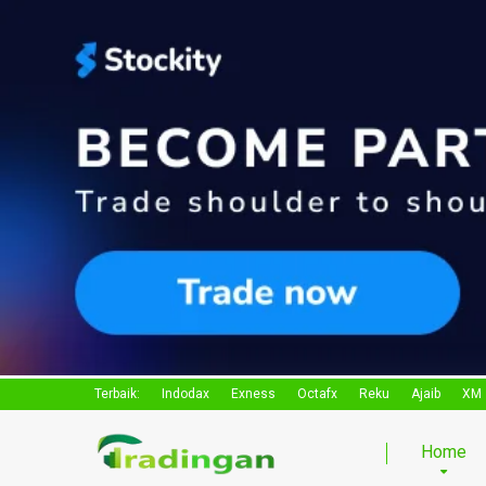
Terbaik:
Indodax
Exness
Octafx
Reku
Ajaib
XM
Home