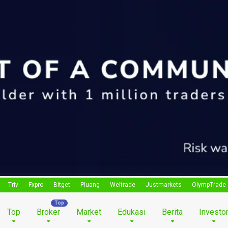
Triv
Fxpro
Bitget
Pluang
Weltrade
Justmarkets
OlympTrade
Top
Broker
Market
Edukasi
Berita
Investo