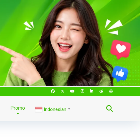
r
Promo
Indonesian
▼