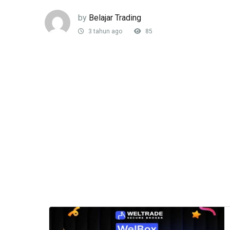
by
Belajar Trading
3 tahun ago
85