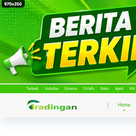
Terbaik:
Indodax
Exness
Octafx
Reku
Ajaib
XM
Home