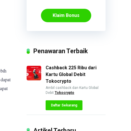
Klaim Bonus
Penawaran Terbaik
Cashback 225 Ribu dari
ebih
Kartu Global Debit
 dapat
Tokocrypto
apat
Ambil cashback dan Kartu Global
Debit
Tokocrypto
Daftar Sekarang
Artikel Terbaru