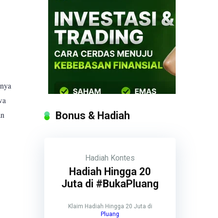
anya
wa
Bonus & Hadiah
an
Hadiah
Kontes
Hadiah Hingga 20
Juta di #BukaPluang
Klaim Hadiah Hingga 20 Juta di
Pluang