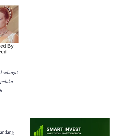
l sebagai
 pelaku
ah
mandang