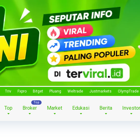
Triv
Fxpro
Bitget
Pluang
Weltrade
Justmarkets
OlympTrade
Top
Broker
Market
Edukasi
Berita
Investo