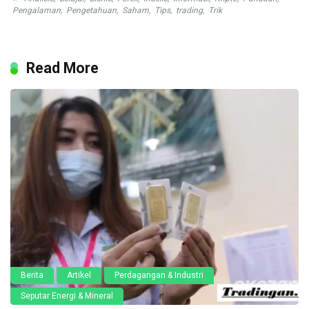
Pengalaman
,
Pengetahuan
,
Saham
,
Tips
,
trading
,
Trik
Read More
Berita
Artikel
Perdagangan & Industri
Seputar Energi & Mineral