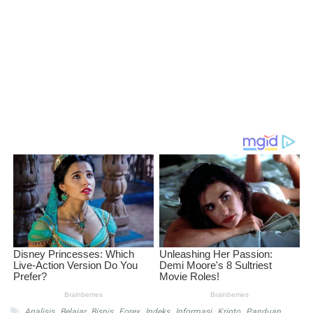
Analisis
,
Belajar
,
Bisnis
,
Forex
,
Indeks
,
Informasi
,
Kripto
,
Panduan
,