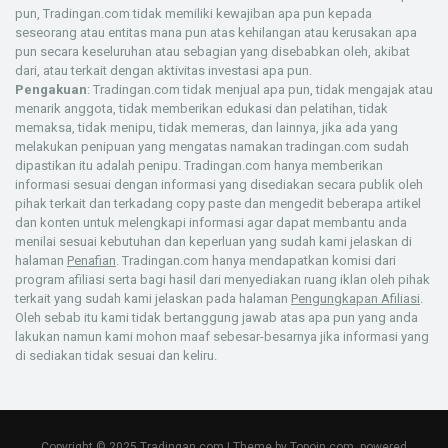
pun, Tradingan.com tidak memiliki kewajiban apa pun kepada
seseorang atau entitas mana pun atas kehilangan atau kerusakan apa
pun secara keseluruhan atau sebagian yang disebabkan oleh, akibat
dari, atau terkait dengan aktivitas investasi apa pun.
Pengakuan
: Tradingan.com tidak menjual apa pun, tidak mengajak atau
menarik anggota, tidak memberikan edukasi dan pelatihan, tidak
memaksa, tidak menipu, tidak memeras, dan lainnya, jika ada yang
melakukan penipuan yang mengatas namakan tradingan.com sudah
dipastikan itu adalah penipu. Tradingan.com hanya memberikan
informasi sesuai dengan informasi yang disediakan secara publik oleh
pihak terkait dan terkadang copy paste dan mengedit beberapa artikel
dan konten untuk melengkapi informasi agar dapat membantu anda
menilai sesuai kebutuhan dan keperluan yang sudah kami jelaskan di
halaman
Penafian
. Tradingan.com hanya mendapatkan komisi dari
program afiliasi serta bagi hasil dari menyediakan ruang iklan oleh pihak
terkait yang sudah kami jelaskan pada halaman
Pengungkapan Afiliasi
.
Oleh sebab itu kami tidak bertanggung jawab atas apa pun yang anda
lakukan namun kami mohon maaf sebesar-besarnya jika informasi yang
di sediakan tidak sesuai dan keliru.
Copyright © 2025 Tradingan.com | Theme by
Topoin.com
, powered