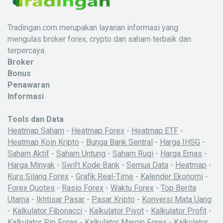
Tradingan.com merupakan layanan informasi yang
mengulas broker forex, crypto dan saham terbaik dan
terpercaya.
Broker
Bonus
Penawaran
Informasi
Tools dan Data
Heatmap Saham
-
Heatmap Forex
-
Heatmap ETF
-
Heatmap Koin Kripto
-
Bunga Bank Sentral
-
Harga IHSG
-
Saham Aktif
-
Saham Untung
-
Saham Rugi
-
Harga Emas
-
Harga Minyak
-
Swift Kode Bank
-
Semua Data
-
Heatmap
-
Kurs Silang Forex
-
Grafik Real-Time
-
Kalender Ekonomi
-
Forex Quotes
-
Rasio Forex
-
Waktu Forex
-
Top Berita
Utama
-
Ikhtisar Pasar
-
Pasar Kripto
-
Konversi Mata Uang
-
Kalkulator Fibonacci
-
Kalkulator Pivot
-
Kalkulator Profit
-
Kalkulator Pip Forex
-
Kalkulator Margin Forex
-
Kalkulator