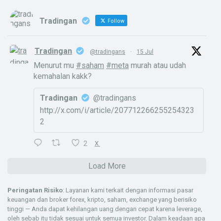
Tradingan
Follow
Tradingan
@tradingans
·
15 Jul
Menurut mu
#saham
#meta
murah atau udah
kemahalan kakk?
Tradingan
@tradingans
http://x.com/i/article/207712266255254323
2
2
X
Load More
Peringatan Risiko
: Layanan kami terkait dengan informasi pasar
keuangan dan broker forex, kripto, saham, exchange yang berisiko
tinggi — Anda dapat kehilangan uang dengan cepat karena leverage,
oleh sebab itu tidak sesuai untuk semua investor. Dalam keadaan apa