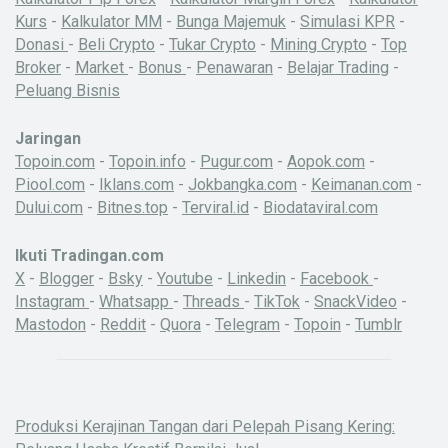
Kurs
-
Kalkulator MM
-
Bunga Majemuk
-
Simulasi KPR
-
Donasi
-
Beli Crypto
-
Tukar Crypto
-
Mining Crypto
-
Top
Broker
-
Market
-
Bonus
-
Penawaran
-
Belajar Trading
-
Peluang Bisnis
Jaringan
Topoin.com
-
Topoin.info
-
Pugur.com
-
Aopok.com
-
Piool.com
-
Iklans.com
-
Jokbangka.com
-
Keimanan.com
-
Dului.com
-
Bitnes.top
-
Terviral.id
-
Biodataviral.com
Ikuti Tradingan.com
X
-
Blogger
-
Bsky
-
Youtube
-
Linkedin
-
Facebook
-
Instagram
-
Whatsapp
-
Threads
-
TikTok
-
SnackVideo
-
Mastodon
-
Reddit
-
Quora
-
Telegram
-
Topoin
-
Tumblr
Produksi Kerajinan Tangan dari Pelepah Pisang Kering: