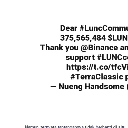
Dear #LuncCommun
375,565,484 $LUNC
Thank you @Binance an
support #LUNCc
https://t.co/tf
#TerraClassic 
— Nueng Handsome (
Namun, ternyata tantangannya tidak berhenti di situ.