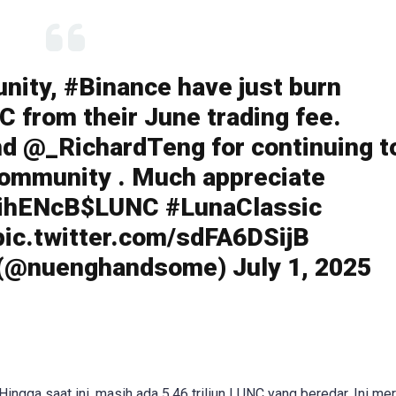
ity, #Binance have just burn
 from their June trading fee.
d @_RichardTeng for continuing t
ommunity . Much appreciate
cVihENcB$LUNC #LunaClassic
pic.twitter.com/sdFA6DSijB
@nuenghandsome) July 1, 2025
 Hingga saat ini, masih ada 5,46 triliun LUNC yang beredar. Ini m