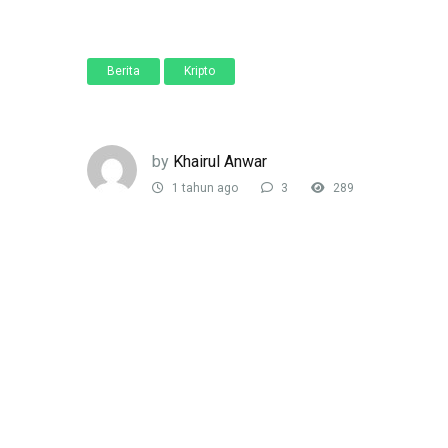
Berita
Kripto
by
Khairul Anwar
1 tahun ago
3
289