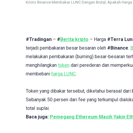
Krioto Binance Membakar LUNC Dengan Brutal, Apakah Harga
#Tradingan
–
#
Berita kripto
– Harga
#Terra Lun
terjadi pembakaran besar besaran oleh
#Binance
.
B
melakukan pembakaran (burning) besar-besaran te
menghilangkan
token
dari perederan dan memperkuat
membebani
harga LUNC
.
Token yang dibakar tersebut, diketahui berasal da
Sebanyak 50 persen dari fee yang terkumpul dialok
total suplai.
Baca juga:
Pemegang Ethereum Masih Yakin Et