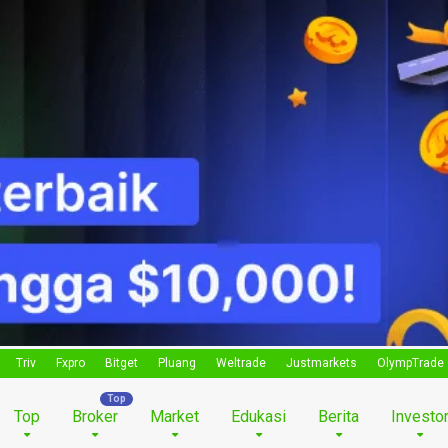
Triv
Fxpro
Bitget
Pluang
Weltrade
Justmarkets
OlympTrade
Top
Broker
Market
Edukasi
Berita
Investo