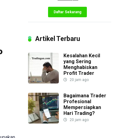
Daftar Sekarang
Artikel Terbaru
o
Kesalahan Kecil
yang Sering
Menghabiskan
Profit Trader
20 jam ago
Bagaimana Trader
Profesional
Mempersiapkan
Hari Trading?
20 jam ago
erupakan