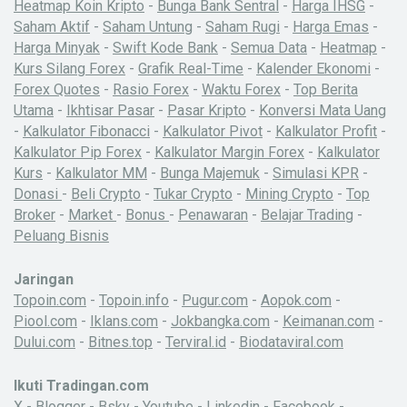
Heatmap Koin Kripto
-
Bunga Bank Sentral
-
Harga IHSG
-
Saham Aktif
-
Saham Untung
-
Saham Rugi
-
Harga Emas
-
Harga Minyak
-
Swift Kode Bank
-
Semua Data
-
Heatmap
-
Kurs Silang Forex
-
Grafik Real-Time
-
Kalender Ekonomi
-
Forex Quotes
-
Rasio Forex
-
Waktu Forex
-
Top Berita
Utama
-
Ikhtisar Pasar
-
Pasar Kripto
-
Konversi Mata Uang
-
Kalkulator Fibonacci
-
Kalkulator Pivot
-
Kalkulator Profit
-
Kalkulator Pip Forex
-
Kalkulator Margin Forex
-
Kalkulator
Kurs
-
Kalkulator MM
-
Bunga Majemuk
-
Simulasi KPR
-
Donasi
-
Beli Crypto
-
Tukar Crypto
-
Mining Crypto
-
Top
Broker
-
Market
-
Bonus
-
Penawaran
-
Belajar Trading
-
Peluang Bisnis
Jaringan
Topoin.com
-
Topoin.info
-
Pugur.com
-
Aopok.com
-
Piool.com
-
Iklans.com
-
Jokbangka.com
-
Keimanan.com
-
Dului.com
-
Bitnes.top
-
Terviral.id
-
Biodataviral.com
Ikuti Tradingan.com
X
-
Blogger
-
Bsky
-
Youtube
-
Linkedin
-
Facebook
-