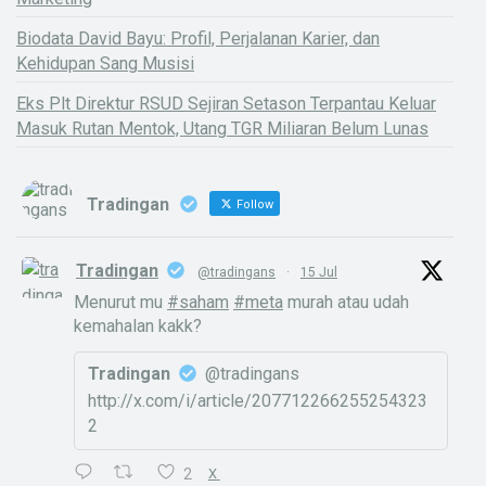
Biodata David Bayu: Profil, Perjalanan Karier, dan
Kehidupan Sang Musisi
Eks Plt Direktur RSUD Sejiran Setason Terpantau Keluar
Masuk Rutan Mentok, Utang TGR Miliaran Belum Lunas
Tradingan
Follow
Tradingan
@tradingans
·
15 Jul
Menurut mu
#saham
#meta
murah atau udah
kemahalan kakk?
Tradingan
@tradingans
http://x.com/i/article/207712266255254323
2
2
X