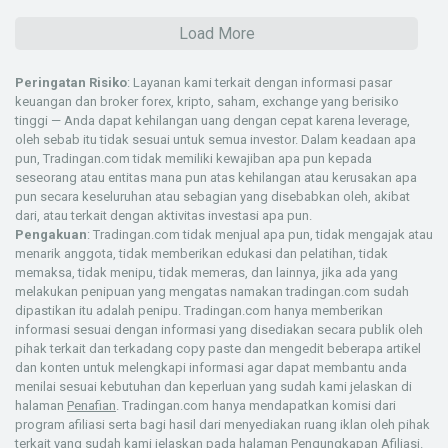
Load More
Peringatan Risiko
: Layanan kami terkait dengan informasi pasar
keuangan dan broker forex, kripto, saham, exchange yang berisiko
tinggi — Anda dapat kehilangan uang dengan cepat karena leverage,
oleh sebab itu tidak sesuai untuk semua investor. Dalam keadaan apa
pun, Tradingan.com tidak memiliki kewajiban apa pun kepada
seseorang atau entitas mana pun atas kehilangan atau kerusakan apa
pun secara keseluruhan atau sebagian yang disebabkan oleh, akibat
dari, atau terkait dengan aktivitas investasi apa pun.
Pengakuan
: Tradingan.com tidak menjual apa pun, tidak mengajak atau
menarik anggota, tidak memberikan edukasi dan pelatihan, tidak
memaksa, tidak menipu, tidak memeras, dan lainnya, jika ada yang
melakukan penipuan yang mengatas namakan tradingan.com sudah
dipastikan itu adalah penipu. Tradingan.com hanya memberikan
informasi sesuai dengan informasi yang disediakan secara publik oleh
pihak terkait dan terkadang copy paste dan mengedit beberapa artikel
dan konten untuk melengkapi informasi agar dapat membantu anda
menilai sesuai kebutuhan dan keperluan yang sudah kami jelaskan di
halaman
Penafian
. Tradingan.com hanya mendapatkan komisi dari
program afiliasi serta bagi hasil dari menyediakan ruang iklan oleh pihak
terkait yang sudah kami jelaskan pada halaman
Pengungkapan Afiliasi
.