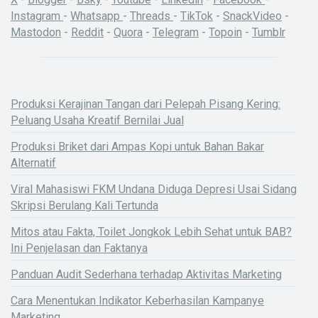
Instagram
-
Whatsapp
-
Threads
-
TikTok
-
SnackVideo
-
Mastodon
-
Reddit
-
Quora
-
Telegram
-
Topoin
-
Tumblr
Produksi Kerajinan Tangan dari Pelepah Pisang Kering:
Peluang Usaha Kreatif Bernilai Jual
Produksi Briket dari Ampas Kopi untuk Bahan Bakar
Alternatif
Viral Mahasiswi FKM Undana Diduga Depresi Usai Sidang
Skripsi Berulang Kali Tertunda
Mitos atau Fakta, Toilet Jongkok Lebih Sehat untuk BAB?
Ini Penjelasan dan Faktanya
Panduan Audit Sederhana terhadap Aktivitas Marketing
Cara Menentukan Indikator Keberhasilan Kampanye
Marketing