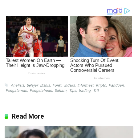
Analisis
,
Belajar
,
Bisnis
,
Forex
,
Indeks
,
Informasi
,
Kripto
,
Panduan
,
Pengalaman
,
Pengetahuan
,
Saham
,
Tips
,
trading
,
Trik
Read More