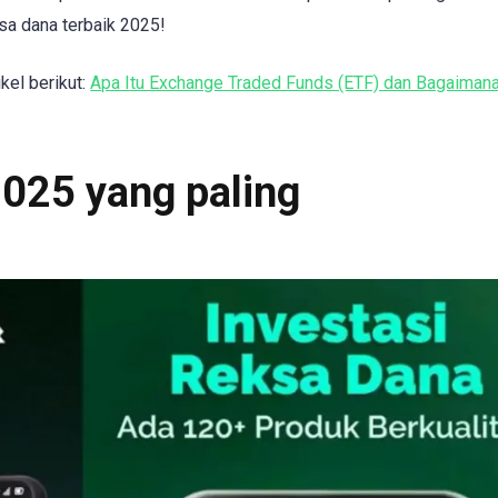
ksa dana terbaik 2025!
kel berikut:
Apa Itu Exchange Traded Funds (ETF) dan Bagaimana
025 yang paling