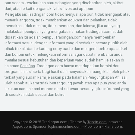
pun secara keseluruhan atau sebagian yang disebabkan oleh, akibat
dari, atau terkait dengan aktivitas investasi apa pun.
Pengakuan
: Tradingan.com tidak menjual apa pun, tidak mengajak atau
menarik anggota, tidak memberikan edukasi dan pelatihan, tidak
memaksa, tidak menipu, tidak memeras, dan lainnya, jika ada yang
melakukan penipuan yang mengatas namakan tradingan.com sudah
dipastikan itu adalah penipu. Tradingan.com hanya memberikan
informasi sesuai dengan informasi yang disediakan secara publik oleh
pihak terkait dan terkadang copy paste dan mengedit beberapa artikel
dan konten untuk melengkapi informasi agar dapat membantu anda
menilai sesuai kebutuhan dan keperluan yang sudah kami jelaskan di
halaman
Penafian
. Tradingan.com hanya mendapatkan komisi dari
program afiliasi serta bagi hasil dari menyediakan ruang iklan oleh pihak
terkait yang sudah kami jelaskan pada halaman
Pengungkapan Afiliasi
.
Oleh sebab itu kami tidak bertanggung jawab atas apa pun yang anda
lakukan namun kami mohon maaf sebesar-besarnya jika informasi yang
di sediakan tidak sesuai dan keliru.
Copyright © 2025 Tradingan.com | Theme by
Topoin.com
, powered
Aopok.com
, Sponsor
Topbisnisonline.com
-
Piool.com
-
Iklans.com
.