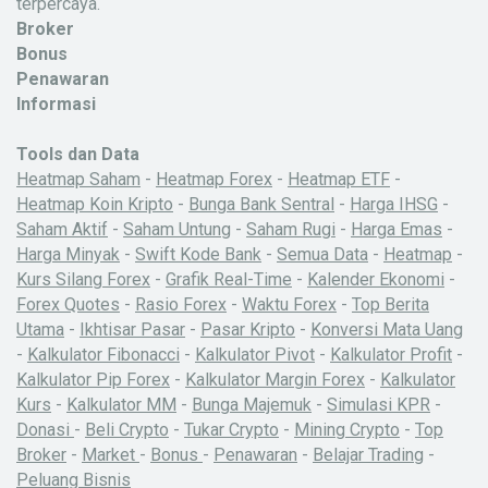
terpercaya.
Broker
Bonus
Penawaran
Informasi
Tools dan Data
Heatmap Saham
-
Heatmap Forex
-
Heatmap ETF
-
Heatmap Koin Kripto
-
Bunga Bank Sentral
-
Harga IHSG
-
Saham Aktif
-
Saham Untung
-
Saham Rugi
-
Harga Emas
-
Harga Minyak
-
Swift Kode Bank
-
Semua Data
-
Heatmap
-
Kurs Silang Forex
-
Grafik Real-Time
-
Kalender Ekonomi
-
Forex Quotes
-
Rasio Forex
-
Waktu Forex
-
Top Berita
Utama
-
Ikhtisar Pasar
-
Pasar Kripto
-
Konversi Mata Uang
-
Kalkulator Fibonacci
-
Kalkulator Pivot
-
Kalkulator Profit
-
Kalkulator Pip Forex
-
Kalkulator Margin Forex
-
Kalkulator
Kurs
-
Kalkulator MM
-
Bunga Majemuk
-
Simulasi KPR
-
Donasi
-
Beli Crypto
-
Tukar Crypto
-
Mining Crypto
-
Top
Broker
-
Market
-
Bonus
-
Penawaran
-
Belajar Trading
-
Peluang Bisnis