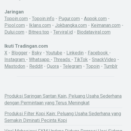
Jaringan
Topoin.com
-
Topoin.info
-
Pugur.com
-
Aopok.com
-
Piool.com
-
Iklans.com
-
Jokbangka.com
-
Keimanan.com
-
Dului.com
-
Bitnes.top
-
Terviral.id
-
Biodataviral.com
Ikuti Tradingan.com
X
-
Blogger
-
Bsky
-
Youtube
-
Linkedin
-
Facebook
-
Instagram
-
Whatsapp
-
Threads
-
TikTok
-
SnackVideo
-
Mastodon
-
Reddit
-
Quora
-
Telegram
-
Topoin
-
Tumblr
Produksi Saringan Santan Kain, Peluang Usaha Sederhana
dengan Permintaan yang Terus Meningkat
Produksi Filter Kopi Kain: Peluang Usaha Sederhana yang
Semakin Diminati Pecinta Kopi