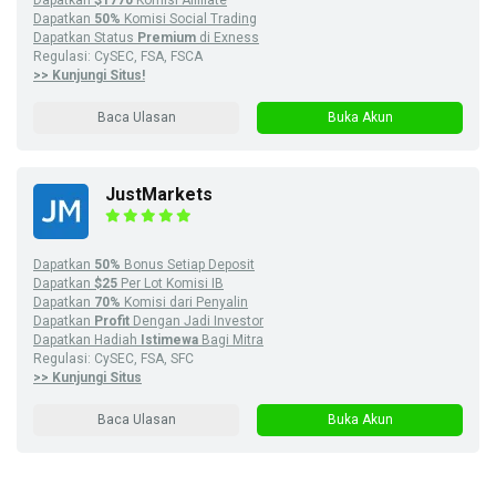
Dapatkan
50%
Komisi Social Trading
Dapatkan Status
Premium
di Exness
Regulasi: CySEC, FSA, FSCA
>> Kunjungi Situs!
Baca Ulasan
Buka Akun
JustMarkets
Dapatkan
50%
Bonus Setiap Deposit
Dapatkan
$25
Per Lot Komisi IB
Dapatkan
70%
Komisi dari Penyalin
Dapatkan
Profit
Dengan Jadi Investor
Dapatkan Hadiah
Istimewa
Bagi Mitra
Regulasi: CySEC, FSA, SFC
>> Kunjungi Situs
Baca Ulasan
Buka Akun