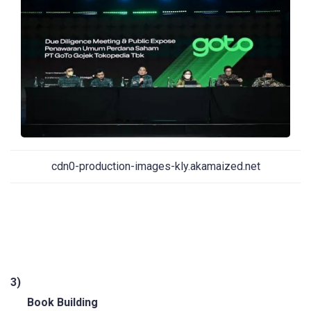
cdn0-production-images-kly.akamaized.net
3)
Book Building