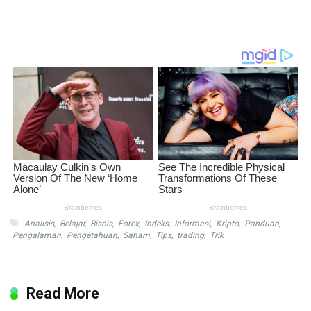
Analisis
,
Belajar
,
Bisnis
,
Forex
,
Indeks
,
Informasi
,
Kripto
,
Panduan
,
Pengalaman
,
Pengetahuan
,
Saham
,
Tips
,
trading
,
Trik
Read More