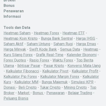
Broker
Bonus
Penawaran
Informasi
Tools dan Data
Heatmap Saham
-
Heatmap Forex
-
Heatmap ETF
-
Heatmap Koin Kripto
-
Bunga Bank Sentral
-
Harga IHSG
-
Saham Aktif
-
Saham Untung
-
Saham Rugi
-
Harga Emas
-
Harga Minyak
-
Swift Kode Bank
-
Semua Data
-
Heatmap
-
Kurs Silang Forex
-
Grafik Real-Time
-
Kalender Ekonomi
-
Forex Quotes
-
Rasio Forex
-
Waktu Forex
-
Top Berita
Utama
-
Ikhtisar Pasar
-
Pasar Kripto
-
Konversi Mata Uang
-
Kalkulator Fibonacci
-
Kalkulator Pivot
-
Kalkulator Profit
-
Kalkulator Pip Forex
-
Kalkulator Margin Forex
-
Kalkulator
Kurs
-
Kalkulator MM
-
Bunga Majemuk
-
Simulasi KPR
-
Donasi
-
Beli Crypto
-
Tukar Crypto
-
Mining Crypto
-
Top
Broker
-
Market
-
Bonus
-
Penawaran
-
Belajar Trading
-
Peluang Bisnis