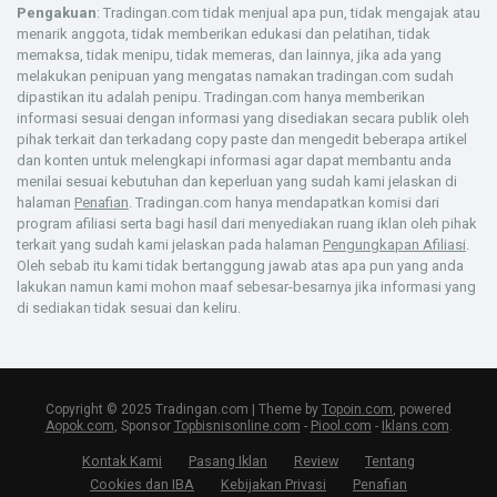
Pengakuan
: Tradingan.com tidak menjual apa pun, tidak mengajak atau
menarik anggota, tidak memberikan edukasi dan pelatihan, tidak
memaksa, tidak menipu, tidak memeras, dan lainnya, jika ada yang
melakukan penipuan yang mengatas namakan tradingan.com sudah
dipastikan itu adalah penipu. Tradingan.com hanya memberikan
informasi sesuai dengan informasi yang disediakan secara publik oleh
pihak terkait dan terkadang copy paste dan mengedit beberapa artikel
dan konten untuk melengkapi informasi agar dapat membantu anda
menilai sesuai kebutuhan dan keperluan yang sudah kami jelaskan di
halaman
Penafian
. Tradingan.com hanya mendapatkan komisi dari
program afiliasi serta bagi hasil dari menyediakan ruang iklan oleh pihak
terkait yang sudah kami jelaskan pada halaman
Pengungkapan Afiliasi
.
Oleh sebab itu kami tidak bertanggung jawab atas apa pun yang anda
lakukan namun kami mohon maaf sebesar-besarnya jika informasi yang
di sediakan tidak sesuai dan keliru.
Copyright © 2025 Tradingan.com | Theme by
Topoin.com
, powered
Aopok.com
, Sponsor
Topbisnisonline.com
-
Piool.com
-
Iklans.com
.
Kontak Kami
Pasang Iklan
Review
Tentang
Cookies dan IBA
Kebijakan Privasi
Penafian