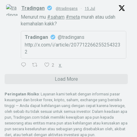
Tradingan
@tradingans
·
15 Jul
Menurut mu
#saham
#meta
murah atau udah
kemahalan kakk?
Tradingan
@tradingans
http://x.com/i/article/207712266255254323
2
2
X
Load More
Peringatan Risiko
: Layanan kami terkait dengan informasi pasar
keuangan dan broker forex, kripto, saham, exchange yang berisiko
tinggi — Anda dapat kehilangan uang dengan cepat karena leverage,
oleh sebab itu tidak sesuai untuk semua investor. Dalam keadaan apa
pun, Tradingan.com tidak memiliki kewajiban apa pun kepada
seseorang atau entitas mana pun atas kehilangan atau kerusakan apa
pun secara keseluruhan atau sebagian yang disebabkan oleh, akibat
dari, atau terkait dengan aktivitas investasi apa pun.