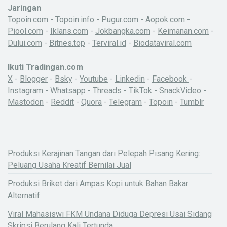
Jaringan
Topoin.com
-
Topoin.info
-
Pugur.com
-
Aopok.com
-
Piool.com
-
Iklans.com
-
Jokbangka.com
-
Keimanan.com
-
Dului.com
-
Bitnes.top
-
Terviral.id
-
Biodataviral.com
Ikuti Tradingan.com
X
-
Blogger
-
Bsky
-
Youtube
-
Linkedin
-
Facebook
-
Instagram
-
Whatsapp
-
Threads
-
TikTok
-
SnackVideo
-
Mastodon
-
Reddit
-
Quora
-
Telegram
-
Topoin
-
Tumblr
Produksi Kerajinan Tangan dari Pelepah Pisang Kering:
Peluang Usaha Kreatif Bernilai Jual
Produksi Briket dari Ampas Kopi untuk Bahan Bakar
Alternatif
Viral Mahasiswi FKM Undana Diduga Depresi Usai Sidang
Skripsi Berulang Kali Tertunda