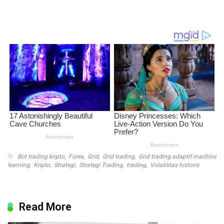
Bot trading kripto
,
Forex
,
Grid
,
Grid trading
,
Grid trading adaptif machine
learning
,
Kripto
,
Strategi
,
Strategi Trading
,
trading
,
Volatilitas historis
Read More