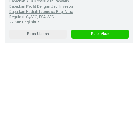
Dapatkan
70%
Komisi dari Penyalin
Dapatkan
Profit
Dengan Jadi Investor
Dapatkan Hadiah
Istimewa
Bagi Mitra
Regulasi: CySEC, FSA, SFC
>> Kunjungi Situs
Baca Ulasan
Buka Akun