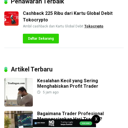
Penawaran Terbaik
Cashback 225 Ribu dari Kartu Global Debit
Tokocrypto
Ambil cashback dan Kartu Global Debit
Tokocrypto
Daftar Sekarang
Artikel Terbaru
Kesalahan Kecil yang Sering
Menghabiskan Profit Trader
5 jam ago
Bagaimana Trader Profesional
Mempersiapkan Hari Trading?
X
5 jam ago