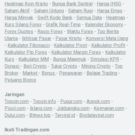
Heatmap Koin Kripto
-
Bunga Bank Sentral
-
Harga IHSG
-
Saham Aktif
-
Saham Untung
-
Saham Rugi
-
Harga Emas
-
Harga Minyak
-
Swift Kode Bank
-
Semua Data
-
Heatmap
-
Kurs Silang Forex
-
Grafik Real-Time
-
Kalender Ekonomi
-
Forex Quotes
-
Rasio Forex
-
Waktu Forex
-
Top Berita
Utama
-
Ikhtisar Pasar
-
Pasar Kripto
-
Konversi Mata Uang
-
Kalkulator Fibonacci
-
Kalkulator Pivot
-
Kalkulator Profit
-
Kalkulator Pip Forex
-
Kalkulator Margin Forex
-
Kalkulator
Kurs
-
Kalkulator MM
-
Bunga Majemuk
-
Simulasi KPR
-
Donasi
-
Beli Crypto
-
Tukar Crypto
-
Mining Crypto
-
Top
Broker
-
Market
-
Bonus
-
Penawaran
-
Belajar Trading
-
Peluang Bisnis
Jaringan
Topoin.com
-
Topoin.info
-
Pugur.com
-
Aopok.com
-
Piool.com
-
Iklans.com
-
Jokbangka.com
-
Keimanan.com
-
Dului.com
-
Bitnes.top
-
Terviral.id
-
Biodataviral.com
Ikuti Tradingan.com