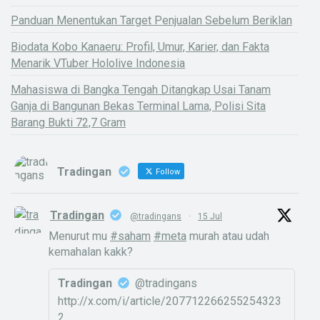
Panduan Menentukan Target Penjualan Sebelum Beriklan
Biodata Kobo Kanaeru: Profil, Umur, Karier, dan Fakta
Menarik VTuber Hololive Indonesia
Mahasiswa di Bangka Tengah Ditangkap Usai Tanam
Ganja di Bangunan Bekas Terminal Lama, Polisi Sita
Barang Bukti 72,7 Gram
Tradingan
Follow
Tradingan
@tradingans
·
15 Jul
Menurut mu
#saham
#meta
murah atau udah
kemahalan kakk?
Tradingan
@tradingans
http://x.com/i/article/207712266255254323
2