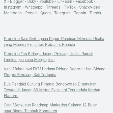
X
-
Blogger
-
Bsky
-
Youtube
-
Linkedin
-
Facebook
-
Instagram
-
Whatsapp
-
Threads
-
TikTok
-
SnackVideo
-
Mastodon
-
Reddit
-
Quora
-
Telegram
-
Topoin
-
Tumblr
Produksi Kain Serbaguna Dapur: Panduan Memulai Usaha
yang Menjanjikan untuk Pebisnis Pemula
Produksi Tas Belanja Jaring: Peluang Usaha Ramah
Lingkungan yang Menjanjikan
Viral Mahasiswi FKM Undana Diduga Depresi Usai Sidang
Skripsi Berulang Kali Tertunda
Dua Pendaki Gunung Piramid Bondowoso Ditemukan
Tewas di Jurang 60 Meter, Evakuasi Terkendala Medan
Ekstrem
Cara Menyusun Roadmap Marketing Selama 12 Bulan
agar Bisnis Tumbuh Konsisten