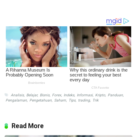
Analisis
,
Belajar
,
Bisnis
,
Forex
,
Indeks
,
Informasi
,
Kripto
,
Panduan
,
Pengalaman
,
Pengetahuan
,
Saham
,
Tips
,
trading
,
Trik
Read More