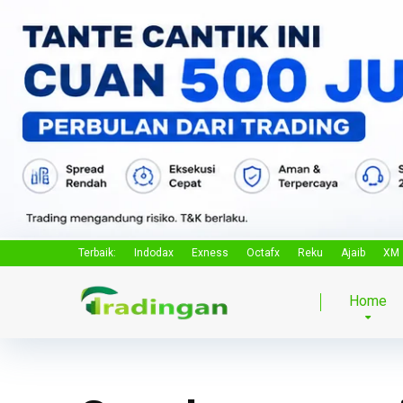
Terbaik:
Indodax
Exness
Octafx
Reku
Ajaib
XM
Home