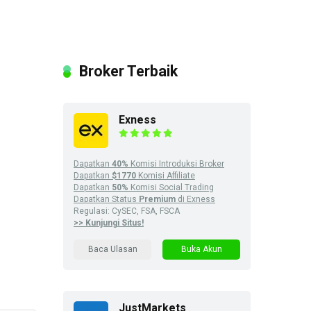
Broker Terbaik
Exness
Dapatkan
40%
Komisi Introduksi Broker
Dapatkan
$1770
Komisi Affiliate
Dapatkan
50%
Komisi Social Trading
Dapatkan Status
Premium
di Exness
Regulasi: CySEC, FSA, FSCA
>> Kunjungi Situs!
Baca Ulasan
Buka Akun
JustMarkets