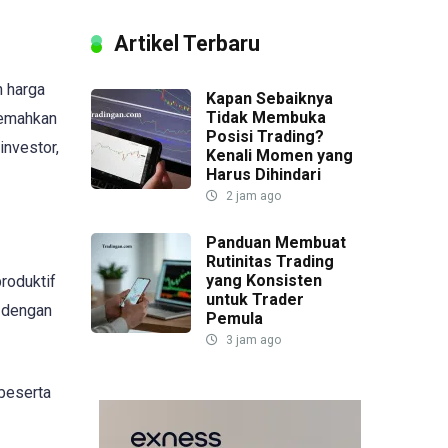
Artikel Terbaru
n harga
Kapan Sebaiknya
Tidak Membuka
lemahkan
Posisi Trading?
investor,
Kenali Momen yang
Harus Dihindari
2 jam ago
Panduan Membuat
Rutinitas Trading
yang Konsisten
roduktif
untuk Trader
a dengan
Pemula
3 jam ago
beserta