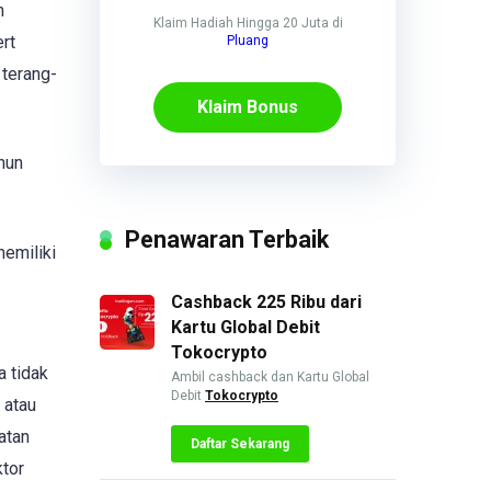
n
Klaim Hadiah Hingga 20 Juta di
rt
Pluang
 terang-
Klaim Bonus
hun
Penawaran Terbaik
memiliki
Cashback 225 Ribu dari
Kartu Global Debit
Tokocrypto
a tidak
Ambil cashback dan Kartu Global
Debit
Tokocrypto
 atau
atan
Daftar Sekarang
ktor