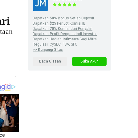
Dapatkan
50%
Bonus Setiap Deposit
Dapatkan
$25
Per Lot Komisi IB
Dapatkan
70%
Komisi dari Penyalin
Dapatkan
Profit
Dengan Jadi Investor
Dapatkan Hadiah
Istimewa
Bagi Mitra
Regulasi: CySEC, FSA, SFC
>> Kunjungi Situs
Baca Ulasan
Buka Akun