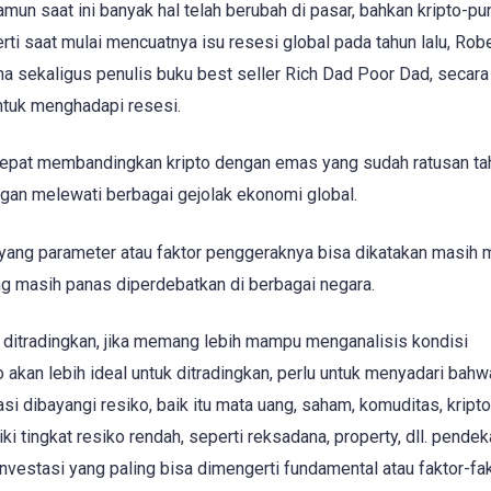
mun saat ini banyak hal telah berubah di pasar, bahkan kripto-pu
ti saat mulai mencuatnya isu resesi global pada tahun lalu, Robe
a sekaligus penulis buku best seller Rich Dad Poor Dad, secara
tuk menghadapi resesi.
epat membandingkan kripto dengan emas yang sudah ratusan ta
gan melewati berbagai gejolak ekonomi global.
, yang parameter atau faktor penggeraknya bisa dikatakan masih 
ang masih panas diperdebatkan di berbagai negara.
uk ditradingkan, jika memang lebih mampu menganalisis kondisi
 akan lebih ideal untuk ditradingkan, perlu untuk menyadari bahw
si dibayangi resiko, baik itu mata uang, saham, komuditas, kripto
i tingkat resiko rendah, seperti reksadana, property, dll. pendek
investasi yang paling bisa dimengerti fundamental atau faktor-fa