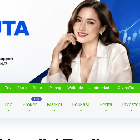
Triv
Fxpro
Bitget
Pluang
Weltrade
Justmarkets
OlympTrade
Top
Broker
Market
Edukasi
Berita
Investo