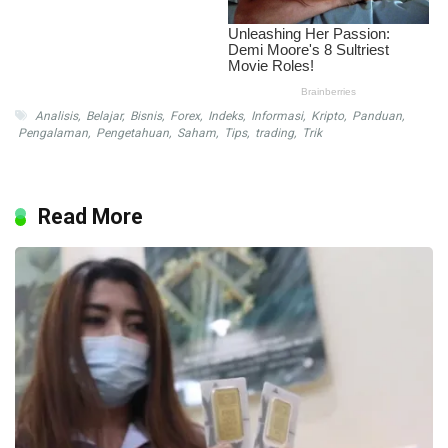
Analisis
,
Belajar
,
Bisnis
,
Forex
,
Indeks
,
Informasi
,
Kripto
,
Panduan
,
Pengalaman
,
Pengetahuan
,
Saham
,
Tips
,
trading
,
Trik
Read More