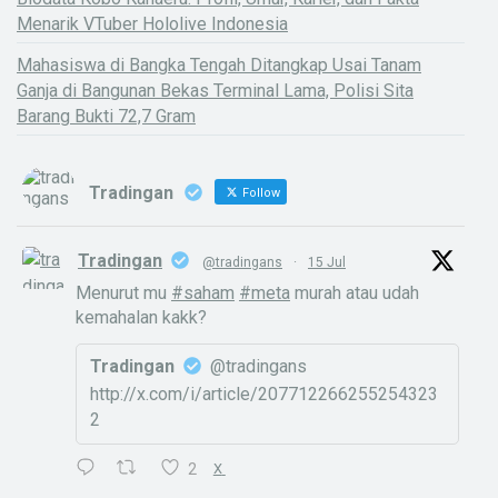
Menarik VTuber Hololive Indonesia
Mahasiswa di Bangka Tengah Ditangkap Usai Tanam
Ganja di Bangunan Bekas Terminal Lama, Polisi Sita
Barang Bukti 72,7 Gram
Tradingan
Follow
Tradingan
@tradingans
·
15 Jul
Menurut mu
#saham
#meta
murah atau udah
kemahalan kakk?
Tradingan
@tradingans
http://x.com/i/article/207712266255254323
2
2
X