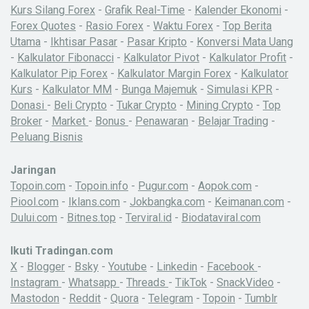
Kurs Silang Forex
-
Grafik Real-Time
-
Kalender Ekonomi
-
Forex Quotes
-
Rasio Forex
-
Waktu Forex
-
Top Berita
Utama
-
Ikhtisar Pasar
-
Pasar Kripto
-
Konversi Mata Uang
-
Kalkulator Fibonacci
-
Kalkulator Pivot
-
Kalkulator Profit
-
Kalkulator Pip Forex
-
Kalkulator Margin Forex
-
Kalkulator
Kurs
-
Kalkulator MM
-
Bunga Majemuk
-
Simulasi KPR
-
Donasi
-
Beli Crypto
-
Tukar Crypto
-
Mining Crypto
-
Top
Broker
-
Market
-
Bonus
-
Penawaran
-
Belajar Trading
-
Peluang Bisnis
Jaringan
Topoin.com
-
Topoin.info
-
Pugur.com
-
Aopok.com
-
Piool.com
-
Iklans.com
-
Jokbangka.com
-
Keimanan.com
-
Dului.com
-
Bitnes.top
-
Terviral.id
-
Biodataviral.com
Ikuti Tradingan.com
X
-
Blogger
-
Bsky
-
Youtube
-
Linkedin
-
Facebook
-
Instagram
-
Whatsapp
-
Threads
-
TikTok
-
SnackVideo
-
Mastodon
-
Reddit
-
Quora
-
Telegram
-
Topoin
-
Tumblr