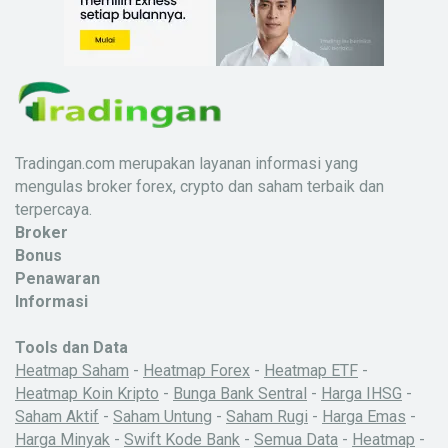
Tradingan.com merupakan layanan informasi yang
mengulas broker forex, crypto dan saham terbaik dan
terpercaya.
Broker
Bonus
Penawaran
Informasi
Tools dan Data
Heatmap Saham
-
Heatmap Forex
-
Heatmap ETF
-
Heatmap Koin Kripto
-
Bunga Bank Sentral
-
Harga IHSG
-
Saham Aktif
-
Saham Untung
-
Saham Rugi
-
Harga Emas
-
Harga Minyak
-
Swift Kode Bank
-
Semua Data
-
Heatmap
-