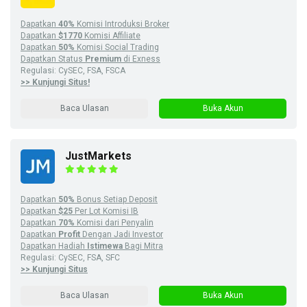
Dapatkan
40%
Komisi Introduksi Broker
Dapatkan
$1770
Komisi Affiliate
Dapatkan
50%
Komisi Social Trading
Dapatkan Status
Premium
di Exness
Regulasi: CySEC, FSA, FSCA
>> Kunjungi Situs!
Baca Ulasan
Buka Akun
JustMarkets
Dapatkan
50%
Bonus Setiap Deposit
Dapatkan
$25
Per Lot Komisi IB
Dapatkan
70%
Komisi dari Penyalin
Dapatkan
Profit
Dengan Jadi Investor
Dapatkan Hadiah
Istimewa
Bagi Mitra
Regulasi: CySEC, FSA, SFC
>> Kunjungi Situs
Baca Ulasan
Buka Akun