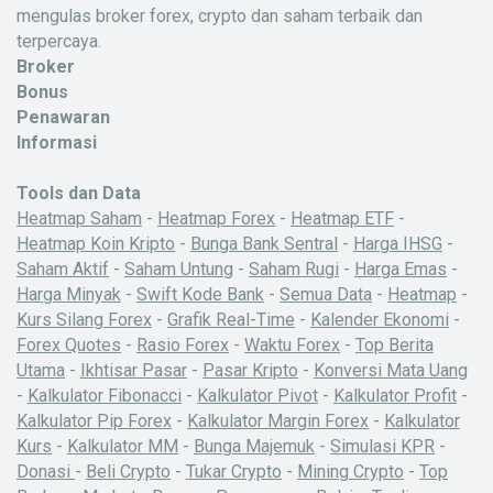
mengulas broker forex, crypto dan saham terbaik dan
terpercaya.
Broker
Bonus
Penawaran
Informasi
Tools dan Data
Heatmap Saham
-
Heatmap Forex
-
Heatmap ETF
-
Heatmap Koin Kripto
-
Bunga Bank Sentral
-
Harga IHSG
-
Saham Aktif
-
Saham Untung
-
Saham Rugi
-
Harga Emas
-
Harga Minyak
-
Swift Kode Bank
-
Semua Data
-
Heatmap
-
Kurs Silang Forex
-
Grafik Real-Time
-
Kalender Ekonomi
-
Forex Quotes
-
Rasio Forex
-
Waktu Forex
-
Top Berita
Utama
-
Ikhtisar Pasar
-
Pasar Kripto
-
Konversi Mata Uang
-
Kalkulator Fibonacci
-
Kalkulator Pivot
-
Kalkulator Profit
-
Kalkulator Pip Forex
-
Kalkulator Margin Forex
-
Kalkulator
Kurs
-
Kalkulator MM
-
Bunga Majemuk
-
Simulasi KPR
-
X
Donasi
-
Beli Crypto
-
Tukar Crypto
-
Mining Crypto
-
Top