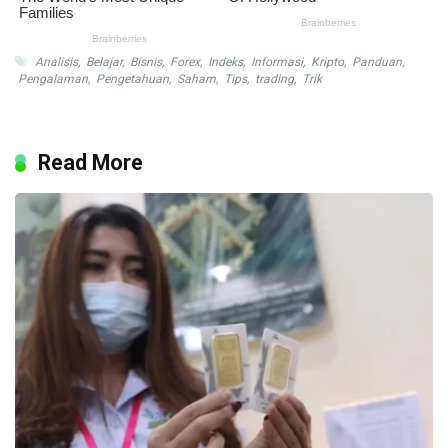
Analisis
,
Belajar
,
Bisnis
,
Forex
,
Indeks
,
Informasi
,
Kripto
,
Panduan
,
Pengalaman
,
Pengetahuan
,
Saham
,
Tips
,
trading
,
Trik
Read More