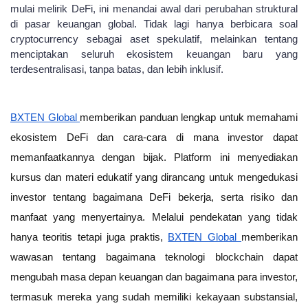
mulai melirik DeFi, ini menandai awal dari perubahan struktural
di pasar keuangan global. Tidak lagi hanya berbicara soal
cryptocurrency sebagai aset spekulatif, melainkan tentang
menciptakan seluruh ekosistem keuangan baru yang
terdesentralisasi, tanpa batas, dan lebih inklusif.
BXTEN Global
memberikan panduan lengkap untuk memahami
ekosistem DeFi dan cara-cara di mana investor dapat
memanfaatkannya dengan bijak. Platform ini menyediakan
kursus dan materi edukatif yang dirancang untuk mengedukasi
investor tentang bagaimana DeFi bekerja, serta risiko dan
manfaat yang menyertainya. Melalui pendekatan yang tidak
hanya teoritis tetapi juga praktis,
BXTEN Global
memberikan
wawasan tentang bagaimana teknologi blockchain dapat
mengubah masa depan keuangan dan bagaimana para investor,
termasuk mereka yang sudah memiliki kekayaan substansial,