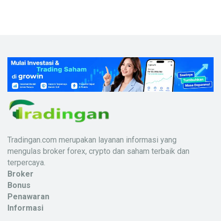
Tradingan.com merupakan layanan informasi yang
mengulas broker forex, crypto dan saham terbaik dan
terpercaya.
Broker
Bonus
Penawaran
Informasi