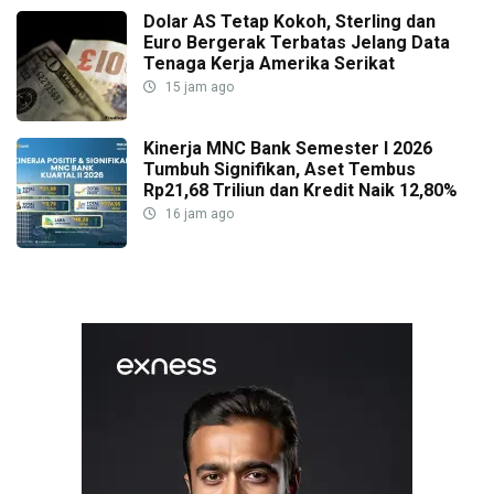
Dolar AS Tetap Kokoh, Sterling dan
Euro Bergerak Terbatas Jelang Data
Tenaga Kerja Amerika Serikat
15 jam ago
Kinerja MNC Bank Semester I 2026
Tumbuh Signifikan, Aset Tembus
Rp21,68 Triliun dan Kredit Naik 12,80%
16 jam ago