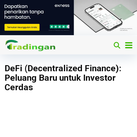
DeFi (Decentralized Finance):
Peluang Baru untuk Investor
Cerdas