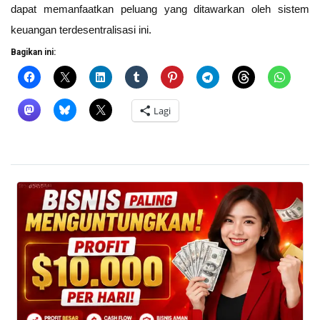
dapat memanfaatkan peluang yang ditawarkan oleh sistem
keuangan terdesentralisasi ini.
Bagikan ini:
Lagi