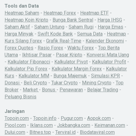
Tools dan Data
Heatmap Saham
-
Heatmap Forex
-
Heatmap ETF
-
Heatmap Koin Kripto
-
Bunga Bank Sentral
-
Harga IHSG
-
Saham Aktif
-
Saham Untung
-
Saham Rugi
-
Harga Emas
-
Harga Minyak
-
Swift Kode Bank
-
Semua Data
-
Heatmap
-
Kurs Silang Forex
-
Grafik Real-Time
-
Kalender Ekonomi
-
Forex Quotes
-
Rasio Forex
-
Waktu Forex
-
Top Berita
Utama
-
Ikhtisar Pasar
-
Pasar Kripto
-
Konversi Mata Uang
-
Kalkulator Fibonacci
-
Kalkulator Pivot
-
Kalkulator Profit
-
Kalkulator Pip Forex
-
Kalkulator Margin Forex
-
Kalkulator
Kurs
-
Kalkulator MM
-
Bunga Majemuk
-
Simulasi KPR
-
Donasi
-
Beli Crypto
-
Tukar Crypto
-
Mining Crypto
-
Top
Broker
-
Market
-
Bonus
-
Penawaran
-
Belajar Trading
-
Peluang Bisnis
Jaringan
Topoin.com
-
Topoin.info
-
Pugur.com
-
Aopok.com
-
Piool.com
-
Iklans.com
-
Jokbangka.com
-
Keimanan.com
-
Dului.com
-
Bitnes.top
-
Terviral.id
-
Biodataviral.com