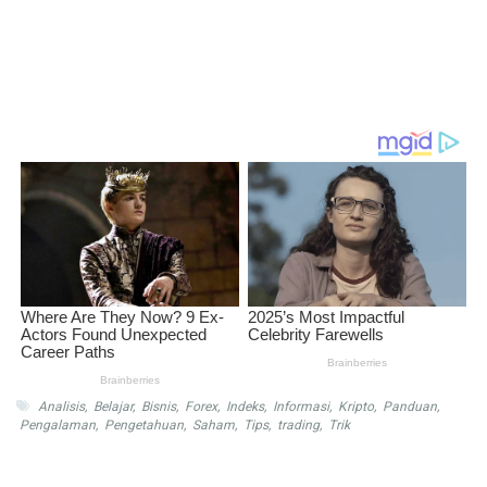
Analisis
,
Belajar
,
Bisnis
,
Forex
,
Indeks
,
Informasi
,
Kripto
,
Panduan
,
Pengalaman
,
Pengetahuan
,
Saham
,
Tips
,
trading
,
Trik