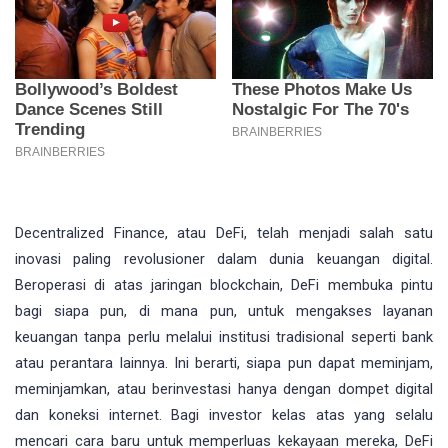
Decentralized Finance, atau DeFi, telah menjadi salah satu
inovasi paling revolusioner dalam dunia keuangan digital.
Beroperasi di atas jaringan blockchain, DeFi membuka pintu
bagi siapa pun, di mana pun, untuk mengakses layanan
keuangan tanpa perlu melalui institusi tradisional seperti bank
atau perantara lainnya. Ini berarti, siapa pun dapat meminjam,
meminjamkan, atau berinvestasi hanya dengan dompet digital
dan koneksi internet. Bagi investor kelas atas yang selalu
mencari cara baru untuk memperluas kekayaan mereka, DeFi