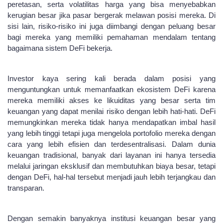
peretasan, serta volatilitas harga yang bisa menyebabkan
kerugian besar jika pasar bergerak melawan posisi mereka. Di
sisi lain, risiko-risiko ini juga diimbangi dengan peluang besar
bagi mereka yang memiliki pemahaman mendalam tentang
bagaimana sistem DeFi bekerja.
Investor kaya sering kali berada dalam posisi yang
menguntungkan untuk memanfaatkan ekosistem DeFi karena
mereka memiliki akses ke likuiditas yang besar serta tim
keuangan yang dapat menilai risiko dengan lebih hati-hati. DeFi
memungkinkan mereka tidak hanya mendapatkan imbal hasil
yang lebih tinggi tetapi juga mengelola portofolio mereka dengan
cara yang lebih efisien dan terdesentralisasi. Dalam dunia
keuangan tradisional, banyak dari layanan ini hanya tersedia
melalui jaringan eksklusif dan membutuhkan biaya besar, tetapi
dengan DeFi, hal-hal tersebut menjadi jauh lebih terjangkau dan
transparan.
Dengan semakin banyaknya institusi keuangan besar yang