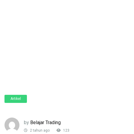
Artikel
by
Belajar Trading
2 tahun ago
123