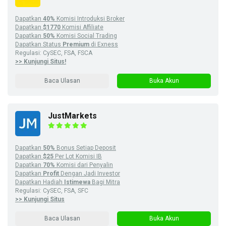
Dapatkan
40%
Komisi Introduksi Broker
Dapatkan
$1770
Komisi Affiliate
Dapatkan
50%
Komisi Social Trading
Dapatkan Status
Premium
di Exness
Regulasi: CySEC, FSA, FSCA
>> Kunjungi Situs!
Baca Ulasan
Buka Akun
JustMarkets
Dapatkan
50%
Bonus Setiap Deposit
Dapatkan
$25
Per Lot Komisi IB
Dapatkan
70%
Komisi dari Penyalin
Dapatkan
Profit
Dengan Jadi Investor
Dapatkan Hadiah
Istimewa
Bagi Mitra
Regulasi: CySEC, FSA, SFC
>> Kunjungi Situs
Baca Ulasan
Buka Akun