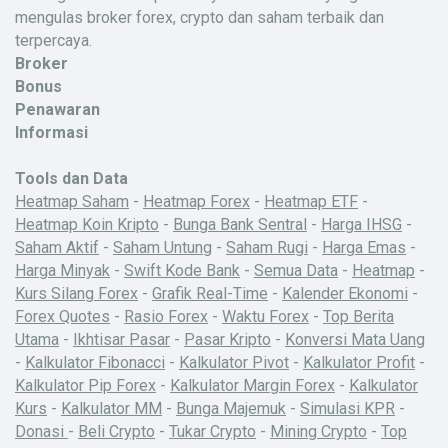
mengulas broker forex, crypto dan saham terbaik dan
terpercaya.
Broker
Bonus
Penawaran
Informasi
Tools dan Data
Heatmap Saham
-
Heatmap Forex
-
Heatmap ETF
-
Heatmap Koin Kripto
-
Bunga Bank Sentral
-
Harga IHSG
-
Saham Aktif
-
Saham Untung
-
Saham Rugi
-
Harga Emas
-
Harga Minyak
-
Swift Kode Bank
-
Semua Data
-
Heatmap
-
Kurs Silang Forex
-
Grafik Real-Time
-
Kalender Ekonomi
-
Forex Quotes
-
Rasio Forex
-
Waktu Forex
-
Top Berita
Utama
-
Ikhtisar Pasar
-
Pasar Kripto
-
Konversi Mata Uang
-
Kalkulator Fibonacci
-
Kalkulator Pivot
-
Kalkulator Profit
-
Kalkulator Pip Forex
-
Kalkulator Margin Forex
-
Kalkulator
Kurs
-
Kalkulator MM
-
Bunga Majemuk
-
Simulasi KPR
-
Donasi
-
Beli Crypto
-
Tukar Crypto
-
Mining Crypto
-
Top