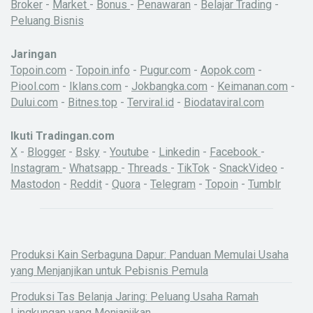
Broker
-
Market
-
Bonus
-
Penawaran
-
Belajar Trading
-
Peluang Bisnis
Jaringan
Topoin.com
-
Topoin.info
-
Pugur.com
-
Aopok.com
-
Piool.com
-
Iklans.com
-
Jokbangka.com
-
Keimanan.com
-
Dului.com
-
Bitnes.top
-
Terviral.id
-
Biodataviral.com
Ikuti Tradingan.com
X
-
Blogger
-
Bsky
-
Youtube
-
Linkedin
-
Facebook
-
Instagram
-
Whatsapp
-
Threads
-
TikTok
-
SnackVideo
-
Mastodon
-
Reddit
-
Quora
-
Telegram
-
Topoin
-
Tumblr
Produksi Kain Serbaguna Dapur: Panduan Memulai Usaha
yang Menjanjikan untuk Pebisnis Pemula
X
Produksi Tas Belanja Jaring: Peluang Usaha Ramah
Lingkungan yang Menjanjikan