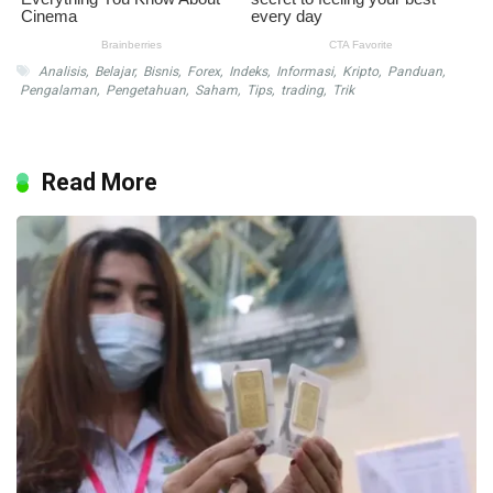
Analisis
,
Belajar
,
Bisnis
,
Forex
,
Indeks
,
Informasi
,
Kripto
,
Panduan
,
Pengalaman
,
Pengetahuan
,
Saham
,
Tips
,
trading
,
Trik
Read More